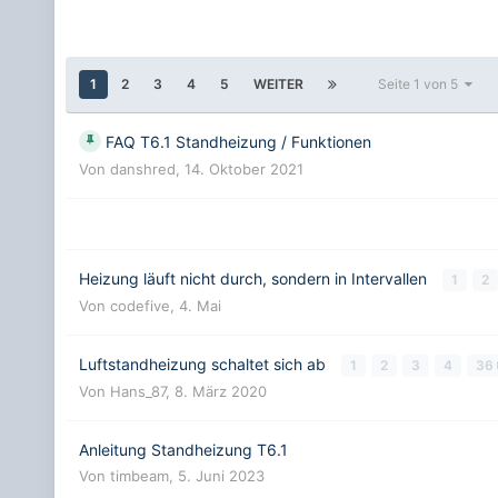
1
2
3
4
5
WEITER
Seite 1 von 5
FAQ T6.1 Standheizung / Funktionen
Von
danshred
,
14. Oktober 2021
Heizung läuft nicht durch, sondern in Intervallen
1
2
Von
codefive
,
4. Mai
Luftstandheizung schaltet sich ab
1
2
3
4
36
Von
Hans_87
,
8. März 2020
Anleitung Standheizung T6.1
Von
timbeam
,
5. Juni 2023