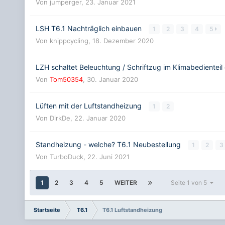
Von
jumperger
,
23. Januar 2021
LSH T6.1 Nachträglich einbauen
1
2
3
4
5
Von
knippcycling
,
18. Dezember 2020
LZH schaltet Beleuchtung / Schriftzug im Klimabedienteil
Von
Tom50354
,
30. Januar 2020
Lüften mit der Luftstandheizung
1
2
Von
DirkDe
,
22. Januar 2020
Standheizung - welche? T6.1 Neubestellung
1
2
3
Von
TurboDuck
,
22. Juni 2021
1
2
3
4
5
WEITER
Seite 1 von 5
Startseite
T6.1
T6.1 Luftstandheizung