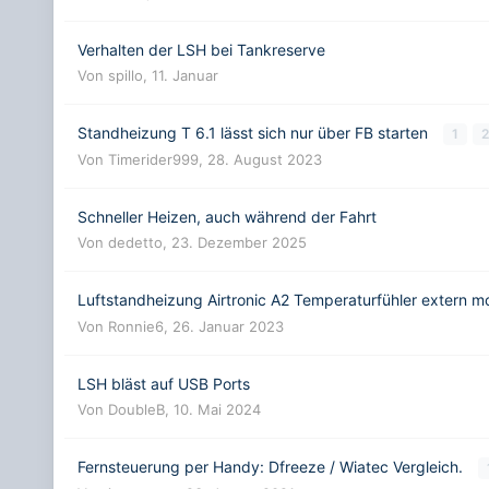
Verhalten der LSH bei Tankreserve
Von
spillo
,
11. Januar
Standheizung T 6.1 lässt sich nur über FB starten
1
2
Von
Timerider999
,
28. August 2023
Schneller Heizen, auch während der Fahrt
Von
dedetto
,
23. Dezember 2025
Luftstandheizung Airtronic A2 Temperaturfühler extern m
Von
Ronnie6
,
26. Januar 2023
LSH bläst auf USB Ports
Von
DoubleB
,
10. Mai 2024
Fernsteuerung per Handy: Dfreeze / Wiatec Vergleich.