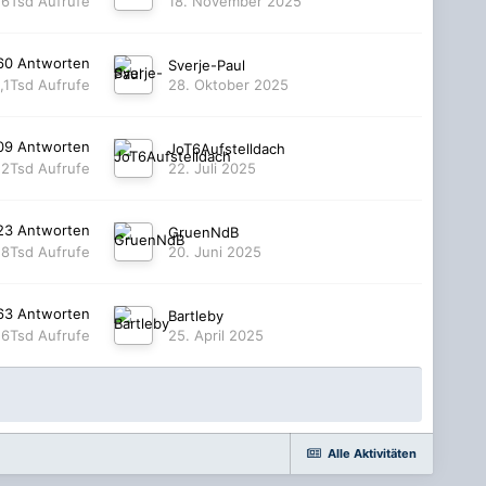
,6Tsd
Aufrufe
18. November 2025
60
Antworten
Sverje-Paul
,1Tsd
Aufrufe
28. Oktober 2025
09
Antworten
JoT6Aufstelldach
,2Tsd
Aufrufe
22. Juli 2025
23
Antworten
GruenNdB
28Tsd
Aufrufe
20. Juni 2025
63
Antworten
Bartleby
,6Tsd
Aufrufe
25. April 2025
Alle Aktivitäten