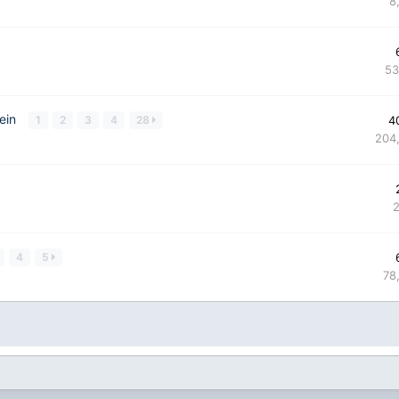
8
53
 ein
1
2
3
4
28
4
204
4
5
78