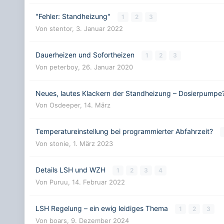
"Fehler: Standheizung"
1
2
3
Von
stentor
,
3. Januar 2022
Dauerheizen und Sofortheizen
1
2
3
Von
peterboy
,
26. Januar 2020
Neues, lautes Klackern der Standheizung – Dosierpumpe
Von
Osdeeper
,
14. März
Temperatureinstellung bei programmierter Abfahrzeit?
Von
stonie
,
1. März 2023
Details LSH und WZH
1
2
3
4
Von
Puruu
,
14. Februar 2022
LSH Regelung – ein ewig leidiges Thema
1
2
3
Von
boars
,
9. Dezember 2024