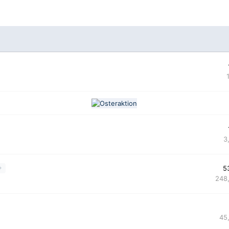
3
5
248
45