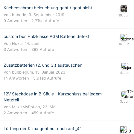
Küchenschrankbeleuchtung geht / geht nicht
Von
huberle
,
9. September 2019
9
Antworten
2,7Tsd
Aufrufe
custom bus Holzklasse AGM Batterie defekt
Von
Hokla
,
14. Juni
3
Antworten
392
Aufrufe
Zusatzbatterien (2. und 3.) austauschen
Von
bubblegum
,
13. Januar 2023
14
Antworten
5,9Tsd
Aufrufe
12V Steckdose in B-Säule - Kurzschluss bei jedem
Netzteil
Von
MilkIsMyPotion
,
23. Mai
2
Antworten
459
Aufrufe
Lüftung der Klima geht nur noch auf „4“