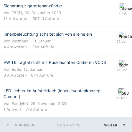
Sicherung zigarettenanzünder
Von
T5CH
,
30. Dezember 2020
13
Antworten
39Tsd
Aufrufe
Innenbeleuchtung schaltet sich von alleine ein
Von
kurthoedl
,
10. Januar
4
Antworten
1Tsd
Aufrufe
VW T6 Tagfahrlicht mit Rückleuchten Codieren VCDS
Von
Bode
,
12. Januar
3
Antworten
644
Aufrufe
LED Lichter im Aufstelldach (Innenleuchtenkonzept
Camper)
Von
PaddyKN
,
26. November 2025
1
Antwort
718
Aufrufe
VORHERIGE
Seite 1 von 15
WEITER