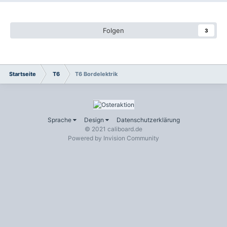
Folgen
3
Startseite
T6
T6 Bordelektrik
Sprache
Design
Datenschutzerklärung
© 2021 caliboard.de
Powered by Invision Community