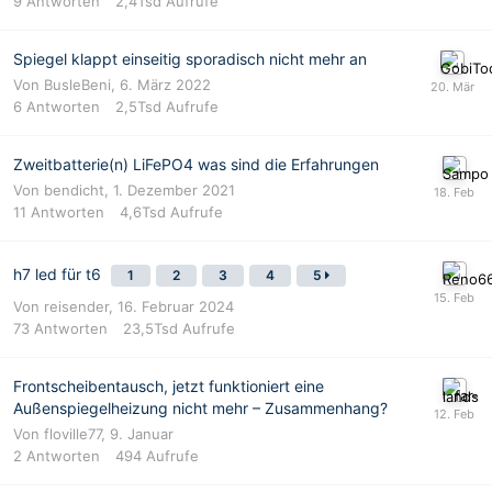
9
Antworten
2,4Tsd
Aufrufe
Spiegel klappt einseitig sporadisch nicht mehr an
Von
BusleBeni
,
6. März 2022
6
Antworten
2,5Tsd
Aufrufe
Zweitbatterie(n) LiFePO4 was sind die Erfahrungen
Von
bendicht
,
1. Dezember 2021
11
Antworten
4,6Tsd
Aufrufe
h7 led für t6
1
2
3
4
5
Von
reisender
,
16. Februar 2024
73
Antworten
23,5Tsd
Aufrufe
Frontscheibentausch, jetzt funktioniert eine
Außenspiegelheizung nicht mehr – Zusammenhang?
Von
floville77
,
9. Januar
2
Antworten
494
Aufrufe