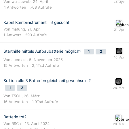
Von
wallauweb
,
24. April
4
Antworten
768
Aufrufe
Kabel Kombiinstrument T6 gesucht
Von
mafuhg
,
21. April
1
Antwort
290
Aufrufe
Starthilfe mittels Aufbaubatterie möglich?
1
2
Von
Juemast
,
5. November 2025
15
Antworten
2,4Tsd
Aufrufe
Soll ich alle 3 Batterien gleichzeitig wechseln ?
1
2
Von
T5CH
,
26. März
16
Antworten
1,9Tsd
Aufrufe
Batterie tot?!
Von
RSCali
,
13. April 2024