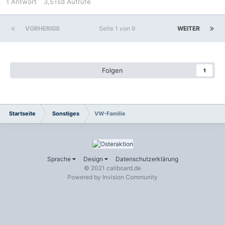
1
Antwort
3,5Tsd
Aufrufe
VORHERIGE
Seite 1 von 9
WEITER
Folgen
1
Startseite
Sonstiges
VW-Familie
Sprache
Design
Datenschutzerklärung
© 2021 caliboard.de
Powered by Invision Community