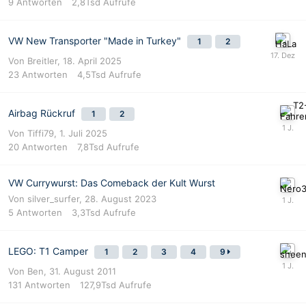
9
Antworten
2,8Tsd
Aufrufe
VW New Transporter "Made in Turkey"
1
2
Von
Breitler
,
18. April 2025
23
Antworten
4,5Tsd
Aufrufe
Airbag Rückruf
1
2
Von
Tiffi79
,
1. Juli 2025
20
Antworten
7,8Tsd
Aufrufe
VW Currywurst: Das Comeback der Kult Wurst
Von
silver_surfer
,
28. August 2023
5
Antworten
3,3Tsd
Aufrufe
LEGO: T1 Camper
1
2
3
4
9
Von
Ben
,
31. August 2011
131
Antworten
127,9Tsd
Aufrufe