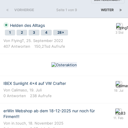
VORHERIGE
Seite 1 von 9
WEITER
Helden des Alltags
1
2
3
4
28
Von
FlyingT
,
25. September 2022
407
Antworten
150,2Tsd
Aufrufe
IBEX Sunlight 4x4 auf VW Crafter
Von
Calimaso
,
19. Juli
0
Antworten
238
Aufrufe
erWin Webshop ab dem 18-12-2025 nur noch für
Firmen!!!
Von
in.touch
,
18. November 2025