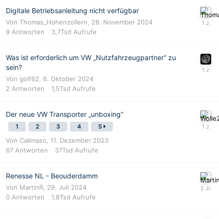
Digitale Betriebsanleitung nicht verfügbar
Von
Thomas_Hohenzollern
,
28. November 2024
9
Antworten
3,7Tsd
Aufrufe
Was ist erforderlich um VW „Nutzfahrzeugpartner“ zu
sein?
Von
golf62
,
6. Oktober 2024
2
Antworten
1,5Tsd
Aufrufe
Der neue VW Transporter „unboxing“
1
2
3
4
5
Von
Calimaso
,
11. Dezember 2023
67
Antworten
37Tsd
Aufrufe
Renesse NL - Beouderdamm
Von
MartinR
,
29. Juli 2024
0
Antworten
1,8Tsd
Aufrufe