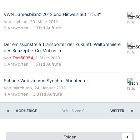
VWN Jahresbilanz 2012 und Hinweis auf "T5.3"
Von
skyblue
,
20. März 2013
2
Antworten
1,9Tsd
Aufrufe
Der emissionsfreie Transporter der Zukunft: Weltpremiere
des Konzept e-Co-Motion in
Von
Tom50354
,
1. März 2013
0
Antworten
1,5Tsd
Aufrufe
Schöne Website von Synchro-Abenteurer.
Von
marchugo
,
24. Januar 2013
4
Antworten
3,3Tsd
Aufrufe
VORHERIGE
Seite 5 von 9
WEITER
Folgen
1