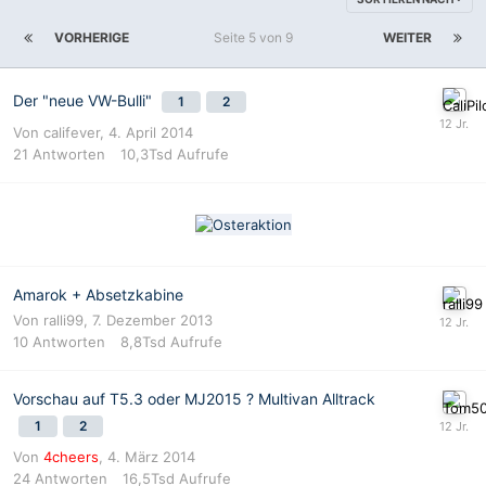
VORHERIGE
Seite 5 von 9
WEITER
Der "neue VW-Bulli"
1
2
Von
califever
,
4. April 2014
21
Antworten
10,3Tsd
Aufrufe
Amarok + Absetzkabine
Von
ralli99
,
7. Dezember 2013
10
Antworten
8,8Tsd
Aufrufe
Vorschau auf T5.3 oder MJ2015 ? Multivan Alltrack
1
2
Von
4cheers
,
4. März 2014
24
Antworten
16,5Tsd
Aufrufe