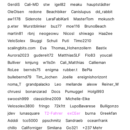
GerdiS
Cali-MD
stw
igel82
meaku
hauptstädter
OleOlsen
redone
Beachbiker
Canislupus
dd_rabbit
aw1178
Sidenote
LaraFabiKarli
MasterTom
mokusch
p.eter
Wurstblinker
buz77
moe116
BrunoBeach
martin81
rbnj
neogeowu
Nicosl
shiwago
Haa2ee
VeloSolex
Skuggi
Schuli
Puti
Timo2210
scalingbits.com
Eva
Thomas_Hohenzollern
Bastix
Aurora2023
gudereit72
MatthiasSLF
Flo83
youcali
Bulliver
kmjung
w1ls0n
Cali_Matthias
Callieman
RoLee
bernds75
enigma
rubber.t
BePla
bullebernd79
Tim_Jochen
Joelle
ereignishorizont
noma_T
grandpalacko
Leo
mellande
alexw
Reiner_W
chruesi
bonanzarad
Docs
Pumuggel
Holgi993
swoosh999
classicline2009
Michelle-Elke
Velosolex3800
fringo
72k1tt
LupoBavarese
Bulligonzo
jdev
lunasquare
T2-Fahrer
exCEer
burna
Greekfan
Adddi
tco5000
ppschmitz
Sandraeb
oceanfrank
chillo
Californiger
Similana
Go321
+237 Mehr