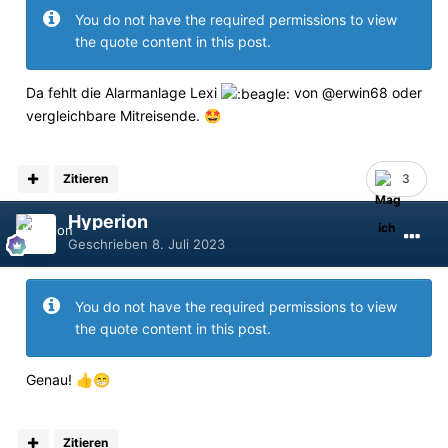
You do not have the required permissions to view
the quote content in this post.
Da fehlt die Alarmanlage Lexi
von @erwin68 oder
vergleichbare Mitreisende.
🤩
Zitieren
3
Hyperion
Geschrieben
8. Juli 2023
You do not have the required permissions to view
the quote content in this post.
Genau!
👍
😁
Zitieren