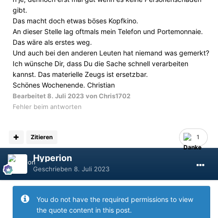
gibt.
Das macht doch etwas böses Kopfkino.
An dieser Stelle lag oftmals mein Telefon und Portemonnaie.
Das wäre als erstes weg.
Und auch bei den anderen Leuten hat niemand was gemerkt?
Ich wünsche Dir, dass Du die Sache schnell verarbeiten
kannst. Das materielle Zeugs ist ersetzbar.
Schönes Wochenende. Christian
Bearbeitet
8. Juli 2023
von Chris1702
Fehler beim antworten
Zitieren
1
Hyperion
Geschrieben
8. Juli 2023
You do not have the required permissions to view
the quote content in this post.