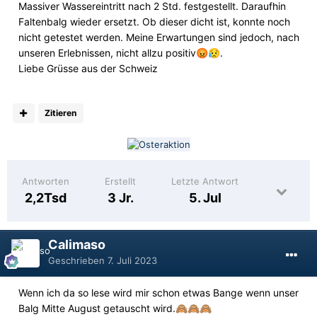
Massiver Wassereintritt nach 2 Std. festgestellt. Daraufhin
Faltenbalg wieder ersetzt. Ob dieser dicht ist, konnte noch
nicht getestet werden. Meine Erwartungen sind jedoch, nach
unseren Erlebnissen, nicht allzu positiv
.
😡
😥
Liebe Grüsse aus der Schweiz
Zitieren
Antworten
Erstellt
Letzte Antwort
2,2Tsd
3 Jr.
5. Jul
Calimaso
Geschrieben
7. Juli 2023
Wenn ich da so lese wird mir schon etwas Bange wenn unser
Balg Mitte August getauscht wird.
🙈
🙈
🙈