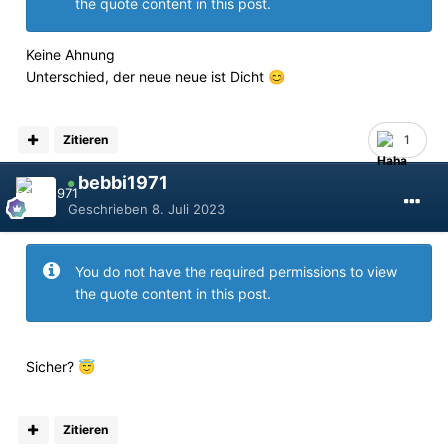
the quote content in this post.
Keine Ahnung
Unterschied, der neue neue ist Dicht
😊
Zitieren
1
bebbi1971
Geschrieben
8. Juli 2023
You do not have the required permissions to view
the quote content in this post.
Sicher?
😇
Zitieren