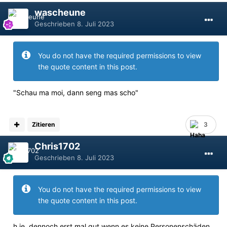
wascheune
Geschrieben
8. Juli 2023
You do not have the required permissions to view
the quote content in this post.
"Schau ma moi, dann seng mas scho"
Zitieren
3
Chris1702
Geschrieben
8. Juli 2023
You do not have the required permissions to view
the quote content in this post.
h je, dennoch erst mal gut wenn es keine Personenschäden