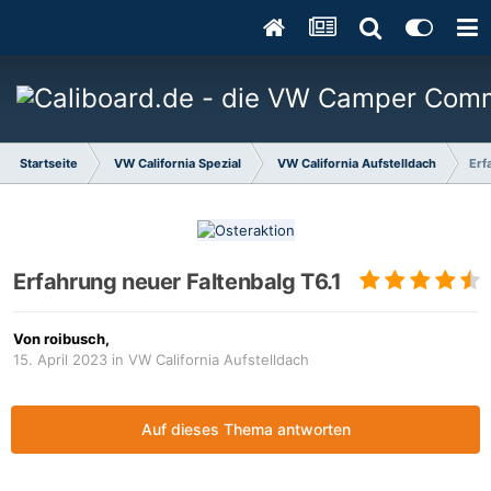
Startseite
VW California Spezial
VW California Aufstelldach
Erf
Erfahrung neuer Faltenbalg T6.1
Von
roibusch
,
15. April 2023
in
VW California Aufstelldach
Auf dieses Thema antworten