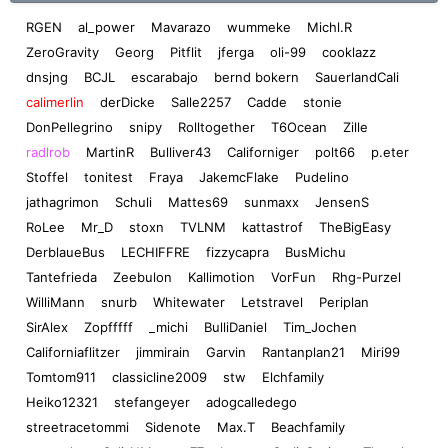
RGEN
al_power
Mavarazo
wummeke
Michl.R
ZeroGravity
Georg
Pitflit
jferga
oli-99
cooklazz
dnsjng
BCJL
escarabajo
bernd bokern
SauerlandCali
calimerlin
derDicke
Salle2257
Cadde
stonie
DonPellegrino
snipy
Rolltogether
T6Ocean
Zille
radlrob
MartinR
Bulliver43
Californiger
polt66
p.eter
Stoffel
tonitest
Fraya
JakemcFlake
Pudelino
jathagrimon
Schuli
Mattes69
sunmaxx
JensenS
RoLee
Mr_D
stoxn
TVLNM
kattastrof
TheBigEasy
DerblaueBus
LECHIFFRE
fizzycapra
BusMichu
Tantefrieda
Zeebulon
Kallimotion
VorFun
Rhg-Purzel
WilliMann
snurb
Whitewater
Letstravel
Periplan
SirAlex
Zopfffff
_michi
BulliDaniel
Tim_Jochen
Californiaflitzer
jimmirain
Garvin
Rantanplan21
Miri99
Tomtom911
classicline2009
stw
Elchfamily
Heiko12321
stefangeyer
adogcalledego
streetracetommi
Sidenote
Max.T
Beachfamily