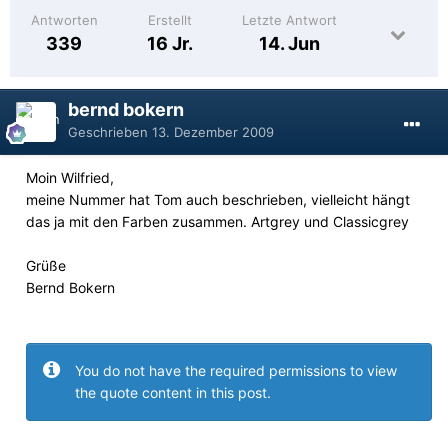
Antworten
Erstellt
Letzte Antwort
339
16 Jr.
14. Jun
bernd bokern
Geschrieben
13. Dezember 2009
Moin Wilfried,
meine Nummer hat Tom auch beschrieben, vielleicht hängt
das ja mit den Farben zusammen. Artgrey und Classicgrey
Grüße
Bernd Bokern
You do not have the required permissions to view
the quote content in this post.