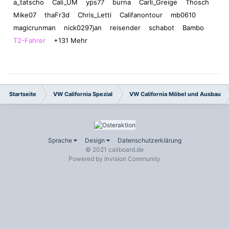
a_tatscho
Cali_UM
yps77
burna
Carli_Greige
Thosch
Mike07
thaFr3d
Chris_Letti
Califanontour
mb0610
magicrunman
nick0297jan
reisender
schabot
Bambo
T2-Fahrer
+131 Mehr
Startseite
VW California Spezial
VW California Möbel und Ausbau
Sprache
Design
Datenschutzerklärung
© 2021 caliboard.de
Powered by Invision Community