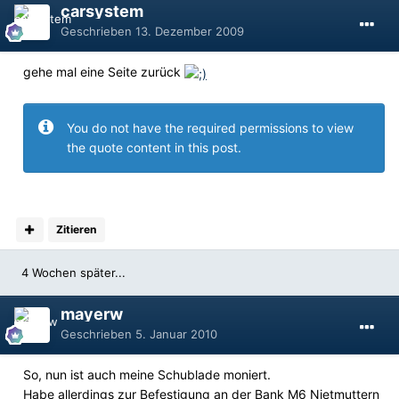
carsystem
Geschrieben
13. Dezember 2009
gehe mal eine Seite zurück
You do not have the required permissions to view
the quote content in this post.
Zitieren
4 Wochen später...
mayerw
Geschrieben
5. Januar 2010
So, nun ist auch meine Schublade moniert.
Habe allerdings zur Befestigung an der Bank M6 Nietmuttern