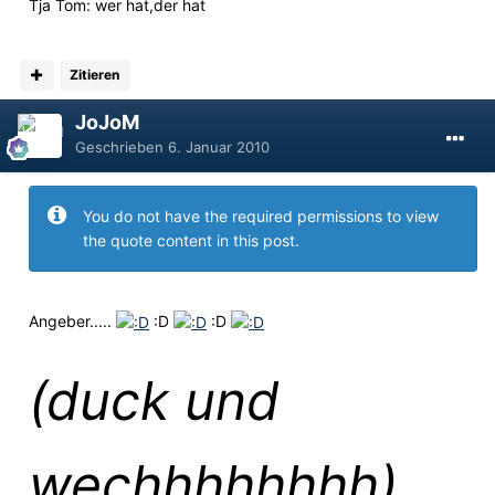
Tja Tom: wer hat,der hat
Zitieren
JoJoM
Geschrieben
6. Januar 2010
You do not have the required permissions to view
the quote content in this post.
Angeber.....
:D
:D
(duck und
wechhhhhhhh)