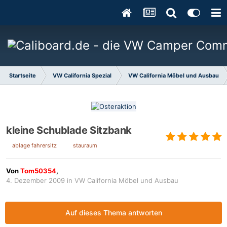
Startseite
VW California Spezial
VW California Möbel und Ausbau
kleine Schublade Sitzbank
ablage fahrersitz
stauraum
Von
Tom50354
,
4. Dezember 2009
in
VW California Möbel und Ausbau
Auf dieses Thema antworten