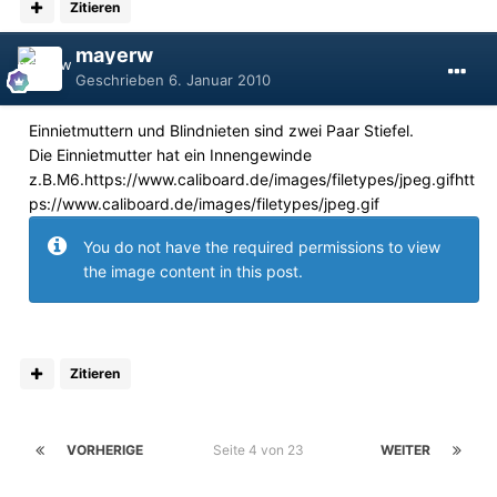
Zitieren
mayerw
Geschrieben
6. Januar 2010
Einnietmuttern und Blindnieten sind zwei Paar Stiefel.
Die Einnietmutter hat ein Innengewinde
z.B.M6.https://www.caliboard.de/images/filetypes/jpeg.gifhtt
ps://www.caliboard.de/images/filetypes/jpeg.gif
You do not have the required permissions to view
the image content in this post.
Zitieren
VORHERIGE
Seite 4 von 23
WEITER