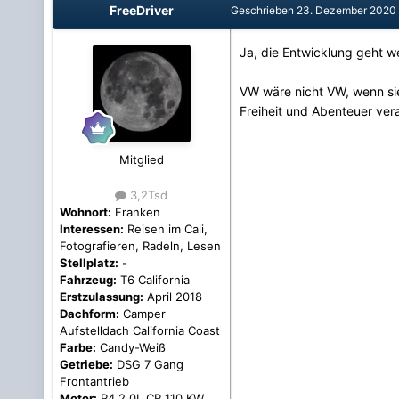
FreeDriver
Geschrieben
23. Dezember 2020
Ja, die Entwicklung geht weit
VW wäre nicht VW, wenn sie
Freiheit und Abenteuer ver
Mitglied
3,2Tsd
Wohnort:
Franken
Interessen:
Reisen im Cali,
Fotografieren, Radeln, Lesen
Stellplatz:
-
Fahrzeug:
T6 California
Erstzulassung:
April 2018
Dachform:
Camper
Aufstelldach California Coast
Farbe:
Candy-Weiß
Getriebe:
DSG 7 Gang
Frontantrieb
Motor:
R4 2.0L CR 110 KW