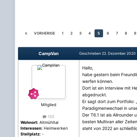
VORHERIGE
1
2
3
4
5
6
7
8
9
CampVan
Geschrieben
22. Dezember 2020
Hallo,
habe gestern beim Freundli
werfen können.
Dort ist ein Interview mit 
abgedruckt.
Er sagt dort zum Portfolio:
Mitglied
Paradigmenwechsel in unserer
Der T6.1 ist als Allrounder 
155
besten Multivan aller Zeiten
Wohnort:
Altmühltal
steht von 2022 an schließli
Interessen:
Heimwerken
Stellplatz:
-