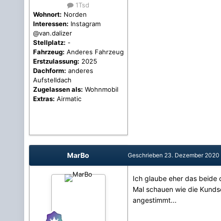
1Tsd
Wohnort:
Norden
Interessen:
Instagram
@van.dalizer
Stellplatz:
-
Fahrzeug:
Anderes Fahrzeug
Erstzulassung:
2025
Dachform:
anderes
Aufstelldach
Zugelassen als:
Wohnmobil
Extras:
Airmatic
MarBo
Geschrieben
23. Dezember 2020
Ich glaube eher das beide
Mal schauen wie die Kundsc
angestimmt...