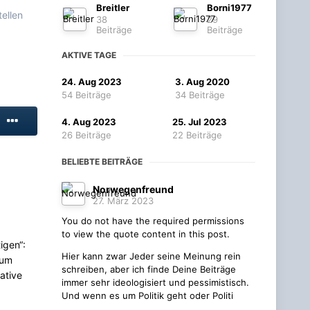
Breitler
Borni1977
ellen
38
29
Beiträge
Beiträge
AKTIVE TAGE
24. Aug 2023
3. Aug 2020
54 Beiträge
34 Beiträge
4. Aug 2023
25. Jul 2023
26 Beiträge
22 Beiträge
BELIEBTE BEITRÄGE
Norwegenfreund
27. März 2023
You do not have the required permissions
to view the quote content in this post.
igen“:
Hier kann zwar Jeder seine Meinung rein
zum
schreiben, aber ich finde Deine Beiträge
native
immer sehr ideologisiert und pessimistisch.
Und wenn es um Politik geht oder Politi