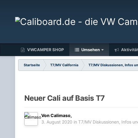
VWCAMPER SHOP
Umsehen
Aktivitä
Startseite
T7/MV California
T7/MV Diskussionen, Infos u
Neuer Cali auf Basis T7
Von
Calimaso
,
3. August 2020
in
T7/MV Diskussionen, Infos u