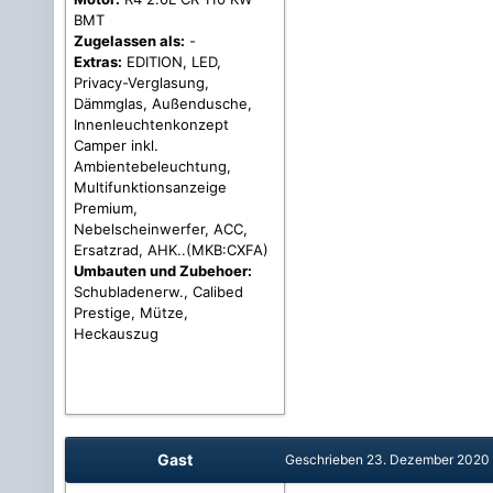
BMT
Zugelassen als:
-
Extras:
EDITION, LED,
Privacy-Verglasung,
Dämmglas, Außendusche,
Innenleuchtenkonzept
Camper inkl.
Ambientebeleuchtung,
Multifunktionsanzeige
Premium,
Nebelscheinwerfer, ACC,
Ersatzrad, AHK..(MKB:CXFA)
Umbauten und Zubehoer:
Schubladenerw., Calibed
Prestige, Mütze,
Heckauszug
Gast
Geschrieben
23. Dezember 2020