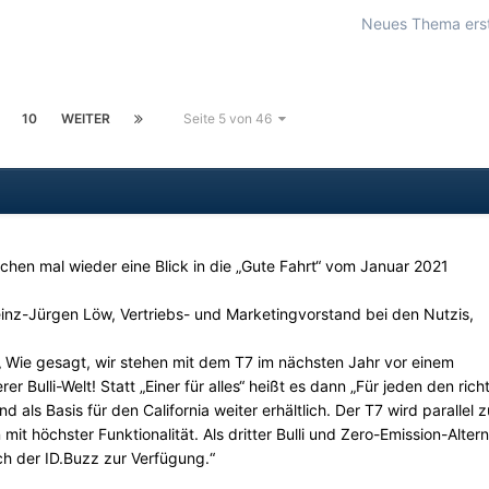
Neues Thema erst
10
WEITER
Seite 5 von 46
chen mal wieder eine Blick in die „Gute Fahrt“ vom Januar 2021
Heinz-Jürgen Löw, Vertriebs- und Marketingvorstand bei den Nutzis,
 „ Wie gesagt, wir stehen mit dem T7 im nächsten Jahr vor einem
 Bulli-Welt! Statt „Einer für alles“ heißt es dann „Für jeden den richt
und als Basis für den California weiter erhältlich. Der T7 wird parallel 
 mit höchster Funktionalität. Als dritter Bulli und Zero-Emission-Alter
ch der ID.Buzz zur Verfügung.“