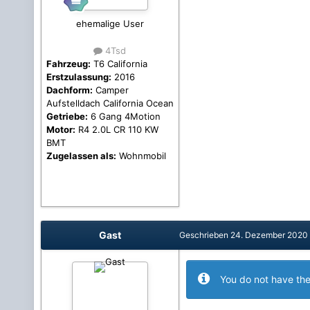
ehemalige User
4Tsd
Fahrzeug:
T6 California
Erstzulassung:
2016
Dachform:
Camper
Aufstelldach California Ocean
Getriebe:
6 Gang 4Motion
Motor:
R4 2.0L CR 110 KW
BMT
Zugelassen als:
Wohnmobil
Gast
Geschrieben
24. Dezember 2020
You do not have the