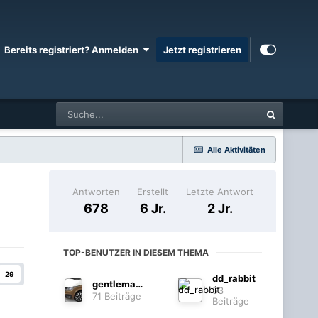
Bereits registriert? Anmelden
Jetzt registrieren
Alle Aktivitäten
Antworten
Erstellt
Letzte Antwort
678
6 Jr.
2 Jr.
TOP-BENUTZER IN DIESEM THEMA
29
dd_rabbit
gentleman4ever
53
71 Beiträge
Beiträge