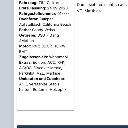
Fahrzeug:
T6.1 California
Damit sieht es nicht so aus
Erstzulassung:
24.09.2020
VG, Matthias
Fahrgestellnummer:
01xxxx
Dachform:
Camper
Aufstelldach California Beach
Farbe:
Candy-Weiss
Getriebe:
DSG 7 Gang
4Motion
Motor:
R4 2.0L CR 110 KW
BMT
Zugelassen als:
Wohnmobil
Extras:
Edition, ACC, RFK,
AID/DC, Discover Media,
ParkPilot, VZE, Markise
Umbauten und Zubehoer:
AHK, verstärkte Stabis
hinten, Boden in Holzoptik