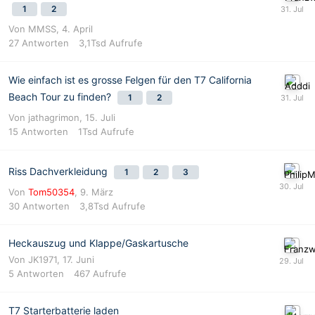
1
2
Von
MMSS
,
4. April
27
Antworten
3,1Tsd
Aufrufe
Wie einfach ist es grosse Felgen für den T7 California
Beach Tour zu finden?
1
2
Von
jathagrimon
,
15. Juli
15
Antworten
1Tsd
Aufrufe
Riss Dachverkleidung
1
2
3
Von
Tom50354
,
9. März
30
Antworten
3,8Tsd
Aufrufe
Heckauszug und Klappe/Gaskartusche
Von
JK1971
,
17. Juni
5
Antworten
467
Aufrufe
T7 Starterbatterie laden