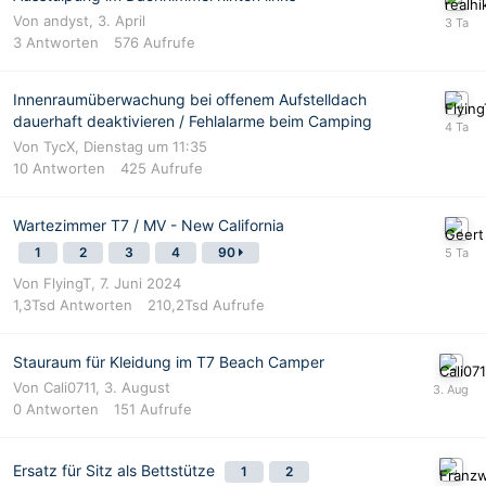
Von
andyst
,
3. April
3
Antworten
576
Aufrufe
Innenraumüberwachung bei offenem Aufstelldach
dauerhaft deaktivieren / Fehlalarme beim Camping
Von
TycX
,
Dienstag um 11:35
10
Antworten
425
Aufrufe
Wartezimmer T7 / MV - New California
1
2
3
4
90
Von
FlyingT
,
7. Juni 2024
1,3Tsd
Antworten
210,2Tsd
Aufrufe
Stauraum für Kleidung im T7 Beach Camper
Von
Cali0711
,
3. August
0
Antworten
151
Aufrufe
Ersatz für Sitz als Bettstütze
1
2