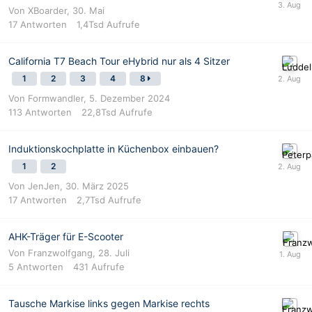
Von
XBoarder
,
30. Mai
17
Antworten
1,4Tsd
Aufrufe
California T7 Beach Tour eHybrid nur als 4 Sitzer
1
2
3
4
8
Von
Formwandler
,
5. Dezember 2024
113
Antworten
22,8Tsd
Aufrufe
Induktionskochplatte in Küchenbox einbauen?
1
2
Von
JenJen
,
30. März 2025
17
Antworten
2,7Tsd
Aufrufe
AHK-Träger für E-Scooter
Von
Franzwolfgang
,
28. Juli
5
Antworten
431
Aufrufe
Tausche Markise links gegen Markise rechts