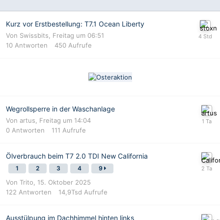
Kurz vor Erstbestellung: T7.1 Ocean Liberty
Von
Swissbits
,
Freitag um 06:51
10
Antworten
450
Aufrufe
Wegrollsperre in der Waschanlage
Von
artus
,
Freitag um 14:04
0
Antworten
111
Aufrufe
Ölverbrauch beim T7 2.0 TDI New California
1
2
3
4
9
Von
Trito
,
15. Oktober 2025
122
Antworten
14,9Tsd
Aufrufe
Ausstülpung im Dachhimmel hinten links