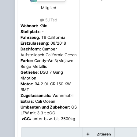
Mitglied
5,1Tsd
Wohnort:
Köln
Stellplatz:
-
Fahrzeug:
T6 California
Erstzulassung:
08/2018
Dachform:
Camper
Aufstelldach California Ocean
Farbe:
Candy-Weiß/Mojawe
Beige Metallic
Getriebe:
DSG 7 Gang
4Motion
Motor:
R4 2.0L CR 150 KW
BMT
Zugelassen als:
Wohnmobil
Extras:
Cali Ocean
Umbauten und Zubehoer:
GS
LFW mit 3,3 t zGG
zGG:
unter bzw. bis 3500kg
Zitieren