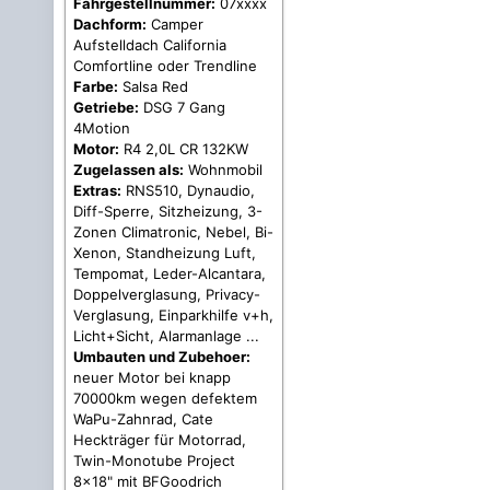
Fahrgestellnummer:
07xxxx
Dachform:
Camper
Aufstelldach California
Comfortline oder Trendline
Farbe:
Salsa Red
Getriebe:
DSG 7 Gang
4Motion
Motor:
R4 2,0L CR 132KW
Zugelassen als:
Wohnmobil
Extras:
RNS510, Dynaudio,
Diff-Sperre, Sitzheizung, 3-
Zonen Climatronic, Nebel, Bi-
Xenon, Standheizung Luft,
Tempomat, Leder-Alcantara,
Doppelverglasung, Privacy-
Verglasung, Einparkhilfe v+h,
Licht+Sicht, Alarmanlage ...
Umbauten und Zubehoer:
neuer Motor bei knapp
70000km wegen defektem
WaPu-Zahnrad, Cate
Heckträger für Motorrad,
Twin-Monotube Project
8x18" mit BFGoodrich