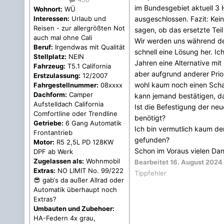
im Bundesgebiet aktuell 3 H
Wohnort:
WÜ
ausgeschlossen. Fazit: Keine
Interessen:
Urlaub und
Reisen - zur allergrößten Not
sagen, ob das ersetzte Teil
auch mal ohne Cali
Wir werden uns während des
Beruf:
Irgendwas mit Qualität
schnell eine Lösung her. Ic
Stellplatz:
NEIN
Jahren eine Alternative mi
Fahrzeug:
T5.1 California
aber aufgrund anderer Prio
Erstzulassung:
12/2007
wohl kaum noch einen Scha
Fahrgestellnummer:
08xxxx
Dachform:
Camper
kann jemand bestätigen, d
Aufstelldach California
Ist die Befestigung der neu
Comfortline oder Trendline
benötigt?
Getriebe:
6 Gang Automatik
Ich bin vermutlich kaum de
Frontantrieb
gefunden?
Motor:
R5 2,5L PD 128KW
Schon im Voraus vielen Dank 
DPF ab Werk
Zugelassen als:
Wohnmobil
Bearbeitet
16. August 2024
Extras:
NO LIMIT No. 99/222
Tippfehler
😎 gab‘s da außer Allrad oder
Automatik überhaupt noch
Extras?
Umbauten und Zubehoer:
HA-Federn 4x grau,