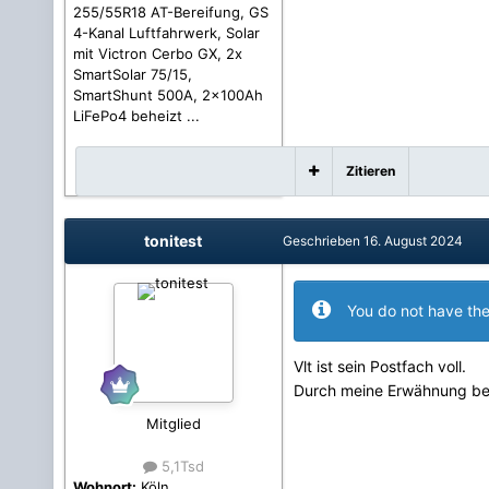
255/55R18 AT-Bereifung, GS
4-Kanal Luftfahrwerk, Solar
mit Victron Cerbo GX, 2x
SmartSolar 75/15,
SmartShunt 500A, 2x100Ah
LiFePo4 beheizt ...
Zitieren
tonitest
Geschrieben
16. August 2024
You do not have the
Vlt ist sein Postfach voll.
Durch meine Erwähnung beko
Mitglied
5,1Tsd
Wohnort:
Köln