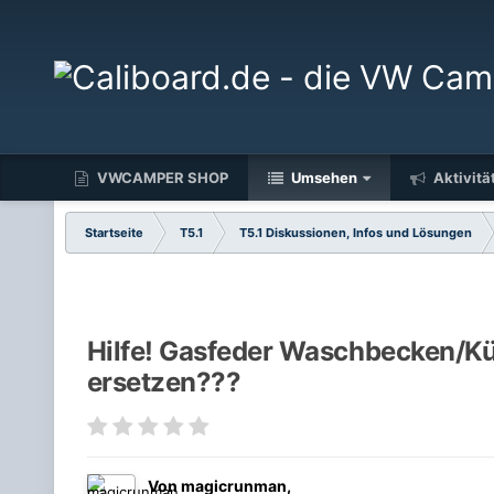
VWCAMPER SHOP
Umsehen
Aktivitä
Startseite
T5.1
T5.1 Diskussionen, Infos und Lösungen
Hilfe! Gasfeder Waschbecken/K
ersetzen???
Von
magicrunman
,