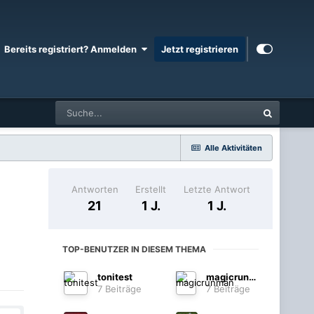
Bereits registriert? Anmelden
Jetzt registrieren
Alle Aktivitäten
Antworten
Erstellt
Letzte Antwort
21
1 J.
1 J.
TOP-BENUTZER IN DIESEM THEMA
tonitest
magicrunman
7 Beiträge
7 Beiträge