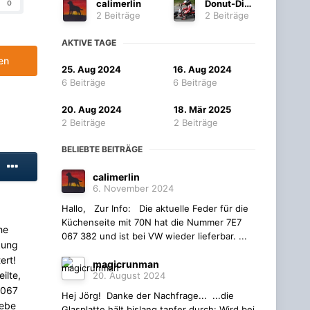
calimerlin
Donut-Dieter
0
2 Beiträge
2 Beiträge
AKTIVE TAGE
en
25. Aug 2024
16. Aug 2024
6 Beiträge
6 Beiträge
20. Aug 2024
18. Mär 2025
2 Beiträge
2 Beiträge
BELIEBTE BEITRÄGE
calimerlin
6. November 2024
Hallo, Zur Info: Die aktuelle Feder für die
Küchenseite mit 70N hat die Nummer 7E7
he
067 382 und ist bei VW wieder lieferbar. ...
kung
ert!
magicrunman
ilte,
20. August 2024
 067
Hej Jörg! Danke der Nachfrage... ...die
gebe
Glasplatte hält bislang tapfer durch: Wird bei