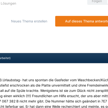
Folgen
d Lösungen
Neues Thema erstellen
Auf dieses Thema antwort
arbeitet)
 3.Urlaubstag- hat uns spontan die Gasfeder vom Waschbecken/Küc
utiefst erschrocken als die Platte unvermittelt und ohne Fremdeinwir
all auf die Spüle krachte. Wenigstens ist sie zum Glück nicht zersplitt
einen wirklich (!!!) Freundlichen um Hilfe ersucht, der uns aber mitte
 067 382 B nicht mehr gibt. Die Nummer hätte sich geändert in 7E7
cht lieferbar sei. Er hat dann eine Weile recherchiert und meinte, es 