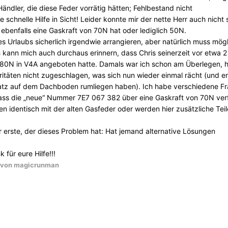
ändler, die diese Feder vorrätig hätten; Fehlbestand nicht
 schnelle Hilfe in Sicht! Leider konnte mir der nette Herr auch nicht 
 ebenfalls eine Gaskraft von 70N hat oder lediglich 50N.
 Urlaubs sicherlich irgendwie arrangieren, aber natürlich muss mögl
h kann mich auch durchaus erinnern, dass Chris seinerzeit vor etwa 2
t 80N in V4A angeboten hatte. Damals war ich schon am Überlegen, 
ritäten nicht zugeschlagen, was sich nun wieder einmal rächt (und er
tz auf dem Dachboden rumliegen haben). Ich habe verschiedene Fr
ass die „neue“ Nummer 7E7 067 382 über eine Gaskraft von 70N ver
en identisch mit der alten Gasfeder oder werden hier zusätzliche Teil
r erste, der dieses Problem hat: Hat jemand alternative Lösungen
für eure Hilfe!!!
von magicrunman