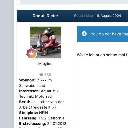
Donut-Dieter
Geschrieben
16. August 2024
You do not have the
Wollte ich auch schon mal f
Mitglied
669
Wohnort:
717xx im
Schwabenland
Interessen:
Aquaristik,
Technik, Motorrad
Beruf:
Ja ... aber von der
Arbeit freigestellt ;-)
Stellplatz:
NEIN
Fahrzeug:
T5.2 California
Erstzulassung:
24.01.2013