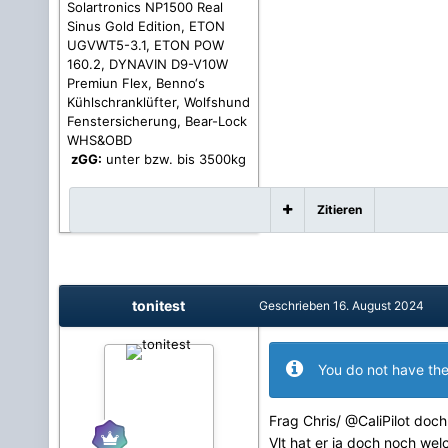
Solartronics NP1500 Real
Sinus Gold Edition, ETON
UGVWT5-3.1, ETON POW
160.2, DYNAVIN D9-V10W
Premiun Flex, Benno‘s
Kühlschranklüfter, Wolfshund
Fenstersicherung, Bear-Lock
WHS&OBD
zGG:
unter bzw. bis 3500kg
Zitieren
tonitest
Geschrieben
16. August 2024
You do not have the
Frag Chris/
@CaliPilot
doch 
Vlt hat er ja doch noch wel