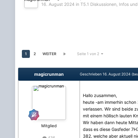
16. August 2024
in
T5.1 Diskussionen, Infos un
1
2
WEITER
Seite 1 von 2
magicrunman
Geschrieben
16. August 2024
(be
Hallo zusammen,
heute -am immerhin schon
verlassen. Wir sind beide z
mit einem höllisch lauten Kn
Wir haben dann heute Mittag 
Mitglied
dass es diese Gasfeder 7H7
382, welche aber aktuell ni
436