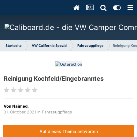
Startseite
VW California Spezial
Fahrzeugpflege
Reinigung Koc
Reinigung Kochfeld/Eingebranntes
Von
Naimed
,
31. Oktober 2021
in
Fahrzeugpflege
Auf dieses Thema antworten