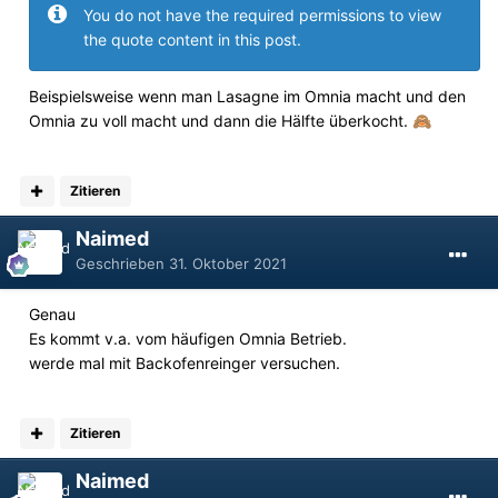
You do not have the required permissions to view
the quote content in this post.
Beispielsweise wenn man Lasagne im Omnia macht und den
Omnia zu voll macht und dann die Hälfte überkocht.
🙈
Zitieren
Naimed
Geschrieben
31. Oktober 2021
Genau
Es kommt v.a. vom häufigen Omnia Betrieb.
werde mal mit Backofenreinger versuchen.
Zitieren
Naimed