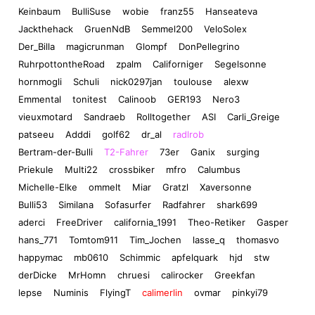
Keinbaum
BulliSuse
wobie
franz55
Hanseateva
Jackthehack
GruenNdB
Semmel200
VeloSolex
Der_Billa
magicrunman
Glompf
DonPellegrino
RuhrpottontheRoad
zpalm
Californiger
Segelsonne
hornmogli
Schuli
nick0297jan
toulouse
alexw
Emmental
tonitest
Calinoob
GER193
Nero3
vieuxmotard
Sandraeb
Rolltogether
ASI
Carli_Greige
patseeu
Adddi
golf62
dr_al
radlrob
Bertram-der-Bulli
T2-Fahrer
73er
Ganix
surging
Priekule
Multi22
crossbiker
mfro
Calumbus
Michelle-Elke
ommelt
Miar
Gratzl
Xaversonne
Bulli53
Similana
Sofasurfer
Radfahrer
shark699
aderci
FreeDriver
california_1991
Theo-Retiker
Gasper
hans_771
Tomtom911
Tim_Jochen
lasse_q
thomasvo
happymac
mb0610
Schimmic
apfelquark
hjd
stw
derDicke
MrHomn
chruesi
calirocker
Greekfan
lepse
Numinis
FlyingT
calimerlin
ovmar
pinkyi79