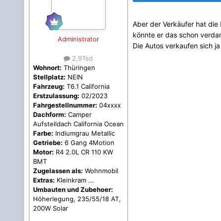
Aber der Verkäufer hat die 
könnte er das schon verdamm
Administrator
Die Autos verkaufen sich ja
2,9Tsd
Wohnort:
Thüringen
Stellplatz:
NEIN
Fahrzeug:
T6.1 California
Erstzulassung:
02/2023
Fahrgestellnummer:
04xxxx
Dachform:
Camper
Aufstelldach California Ocean
Farbe:
Indiumgrau Metallic
Getriebe:
6 Gang 4Motion
Motor:
R4 2.0L CR 110 KW
BMT
Zugelassen als:
Wohnmobil
Extras:
Kleinkram ...
Umbauten und Zubehoer:
Höherlegung, 235/55/18 AT,
200W Solar