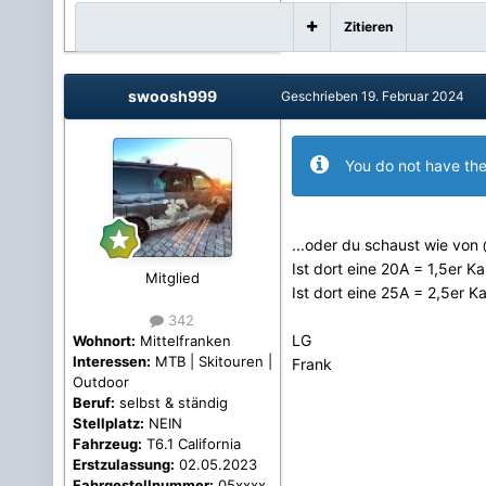
Zitieren
swoosh999
Geschrieben
19. Februar 2024
You do not have the
...oder du schaust wie von
Ist dort eine 20A = 1,5er Ka
Mitglied
Ist dort eine 25A = 2,5er K
342
LG
Wohnort:
Mittelfranken
Interessen:
MTB | Skitouren |
Frank
Outdoor
Beruf:
selbst & ständig
Stellplatz:
NEIN
Fahrzeug:
T6.1 California
Erstzulassung:
02.05.2023
Fahrgestellnummer:
05xxxx