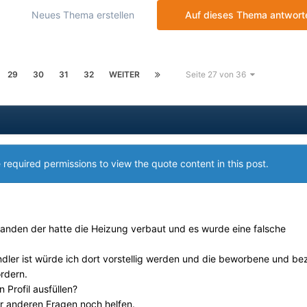
Neues Thema erstellen
Auf dieses Thema antwort
29
30
31
32
WEITER
Seite 27 von 36
 required permissions to view the quote content in this post.
anden der hatte die Heizung verbaut und es wurde eine falsche
dler ist würde ich dort vorstellig werden und die beworbene und be
rdern.
Profil ausfüllen?
r anderen Fragen noch helfen.