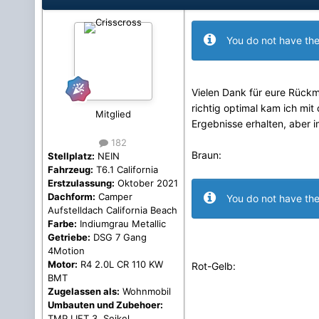
You do not have the
Vielen Dank für eure Rüc
richtig optimal kam ich mit
Mitglied
Ergebnisse erhalten, aber i
182
Braun:
Stellplatz:
NEIN
Fahrzeug:
T6.1 California
Erstzulassung:
Oktober 2021
Dachform:
Camper
You do not have the
Aufstelldach California Beach
Farbe:
Indiumgrau Metallic
Getriebe:
DSG 7 Gang
4Motion
Motor:
R4 2.0L CR 110 KW
Rot-Gelb:
BMT
Zugelassen als:
Wohnmobil
Umbauten und Zubehoer:
TMP LIFT 3, Seikel