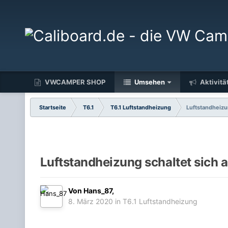
VWCAMPER SHOP
Umsehen
Aktivitä
Startseite
T6.1
T6.1 Luftstandheizung
Luftstandheizu
Luftstandheizung schaltet sich 
Von
Hans_87
,
8. März 2020
in
T6.1 Luftstandheizung