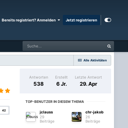
Bereits registriert? Anmelden
Jetzt registrieren
Alle Aktivitäten
Antworten
Erstellt
Letzte Antwort
538
6 Jr.
29. Apr
TOP-BENUTZER IN DIESEM THEMA
42
jclauss
chr-jakob
29
26
Beiträge
Beiträge