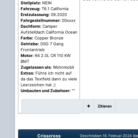
Stellplatz:
NEIN
Fahrzeug:
T6.1 California
Erstzulassung:
09.2020
Fahrgestellnummer:
00xxxx
Dachform:
Camper
Aufstelldach California Ocean
Farbe:
Copper Bronze
Getriebe:
DSG 7 Gang
Frontantrieb
Motor:
R4 2.0L CR 110 KW
BMT
Zugelassen als:
Wohnmobil
Extras:
Führe ich nicht auf
da das Textfeld dann zu viele
Leerzeichen hat ;)
Umbauten und Zubehoer:
""
Zitieren
Crisscross
Geschrieben
16. Februar 2024
(be