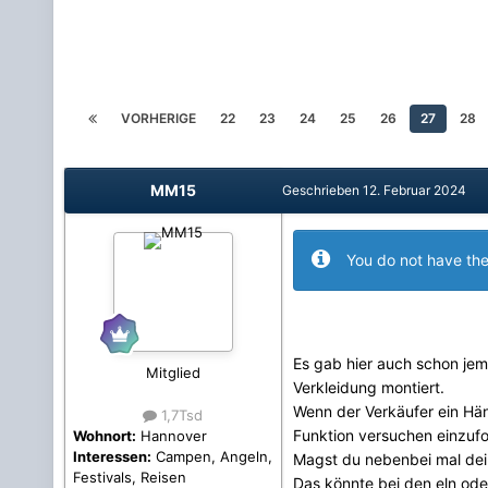
VORHERIGE
22
23
24
25
26
27
28
MM15
Geschrieben
12. Februar 2024
You do not have the
Es gab hier auch schon jem
Mitglied
Verkleidung montiert.
Wenn der Verkäufer ein Hän
1,7Tsd
Funktion versuchen einzufo
Wohnort:
Hannover
Interessen:
Campen, Angeln,
Magst du nebenbei mal dein 
Festivals, Reisen
Das könnte bei den eln ode