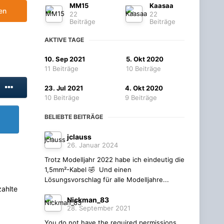
MM15
Kaasaa
en
22
22
Beiträge
Beiträge
AKTIVE TAGE
10. Sep 2021
5. Okt 2020
11 Beiträge
10 Beiträge
23. Jul 2021
4. Okt 2020
10 Beiträge
9 Beiträge
BELIEBTE BEITRÄGE
jclauss
26. Januar 2024
Trotz Modelljahr 2022 habe ich eindeutig die
1,5mm²-Kabel 🤣 Und einen
Lösungsvorschlag für alle Modelljahre...
zahlte
Nickman_83
28. September 2021
You do not have the required permissions