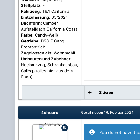
Stellplatz:
-
Fahrzeug:
T6.1 California
Erstzulassung:
05/2021
Dachform:
Camper
Aufstelldach California Coast
Farbe:
Candy-Weiß
Getriebe:
DSG 7 Gang
Frontantrieb
Zugelassen als:
Wohnmobil
Umbauten und Zubehoer:
Heckauszug, Schrankausbau,
Calicap (alles hier aus dem
Shop)
Zitieren
4cheers
Geschrieben
16. Februar 2024
You do not have the