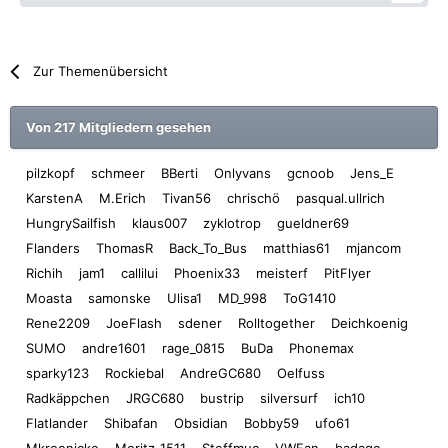
Zur Themenübersicht
Von 217 Mitgliedern gesehen
pilzkopf
schmeer
BBerti
Onlyvans
gcnoob
Jens_E
KarstenA
M.Erich
Tivan56
chrischö
pasqual.ullrich
HungrySailfish
klaus007
zyklotrop
gueldner69
Flanders
ThomasR
Back_To_Bus
matthias61
mjancom
Richih
jam1
callilui
Phoenix33
meisterf
PitFlyer
Moasta
samonske
Ulisa1
MD_998
ToG1410
Rene2209
JoeFlash
sdener
Rolltogether
Deichkoenig
SUMO
andre1601
rage_0815
BuDa
Phonemax
sparky123
Rockiebal
AndreGC680
Oelfuss
Radkäppchen
JRGC680
bustrip
silversurf
ich10
Flatlander
Shibafan
Obsidian
Bobby59
ufo61
Mkroenicke
Moritz_1511
Steffmuc
VWFan
badagc