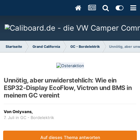
Startseite
Grand California
GC - Bordelektrik
Unnötig, aber unw
Unnötig, aber unwiderstehlich: Wie ein
ESP32-Display EcoFlow, Victron und BMS in
meinem GC vereint
Von
Onlyvans
,
7. Juli
in
GC - Bordelektrik
Auf dieses Thema antworten