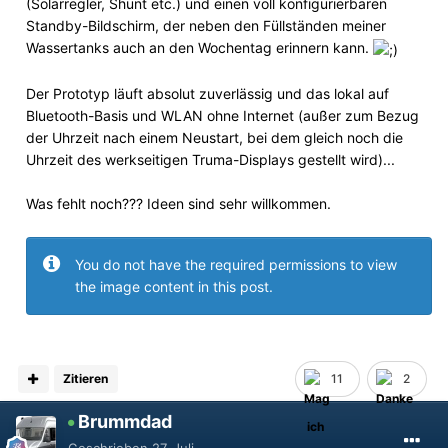
(Solarregler, Shunt etc.) und einen voll konfigurierbaren
Standby-Bildschirm, der neben den Füllständen meiner
Wassertanks auch an den Wochentag erinnern kann.
Der Prototyp läuft absolut zuverlässig und das lokal auf
Bluetooth-Basis und WLAN ohne Internet (außer zum Bezug
der Uhrzeit nach einem Neustart, bei dem gleich noch die
Uhrzeit des werkseitigen Truma-Displays gestellt wird)...
Was fehlt noch??? Ideen sind sehr willkommen.
You do not have the required permissions to view
the image content in this post.
Zitieren
11
2
Brummdad
Geschrieben
27. Juli