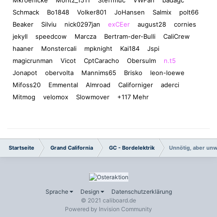
Schmack
Bo1848
Volker801
JoHansen
Salmix
polt66
Beaker
Silviu
nick0297jan
exCEer
august28
cornies
jekyll
speedcow
Marcza
Bertram-der-Bulli
CaliCrew
haaner
Monstercali
mpknight
Kai184
Jspi
magicrunman
Vicot
CptCaracho
Obersulm
n.t5
Jonapot
obervolta
Mannims65
Brisko
leon-loewe
Mifoss20
Emmental
Almroad
Californiger
aderci
Mitmog
velomox
Slowmover
+117 Mehr
Startseite
Grand California
GC - Bordelektrik
Unnötig, aber unw
Sprache
Design
Datenschutzerklärung
© 2021 caliboard.de
Powered by Invision Community