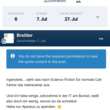
Antworten
Erstellt
Letzte Antwort
6
7. Jul
27. Jul
Breitler
Geschrieben
7. Juli
You do not have the required permissions to view
the quote content in this post.
Irgendwie... sieht das nach Science Fiction für normale Cali-
Fahrer wie meinereiner aus.
Und ich habe einige Jahrzehnte in der IT am Buckel, weiß
also doch ein wenig, wovon du da schreibst.
Habe nur Applaus zu spenden.
👏