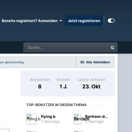
Bereits registriert? Anmelden
Jetzt registrieren
en gleichzeitig.
Alle Aktivitäten
Antworten
Erstellt
Letzte Antwort
8
1 J.
23. Okt
TOP-BENUTZER IN DIESEM THEMA
flying.b
Bertram-der-Bulli
3 Beiträge
2 Beiträge