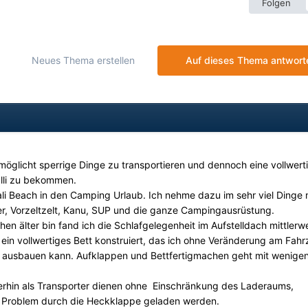
Folgen
Neues Thema erstellen
Auf dieses Thema antwort
öglicht sperrige Dinge zu transportieren und dennoch eine vollwert
ulli zu bekommen.
ali Beach in den Camping Urlaub. Ich nehme dazu im sehr viel Dinge m
er, Vorzeltzelt, Kanu, SUP und die ganze Campingausrüstung.
hen älter bin fand ich die Schlafgelegenheit im Aufstelldach mittlerwe
in vollwertiges Bett konstruiert, das ich ohne Veränderung am Fah
d ausbauen kann. Aufklappen und Bettfertigmachen geht mit wenige
terhin als Transporter dienen ohne Einschränkung des Laderaums,
 Problem durch die Heckklappe geladen werden.