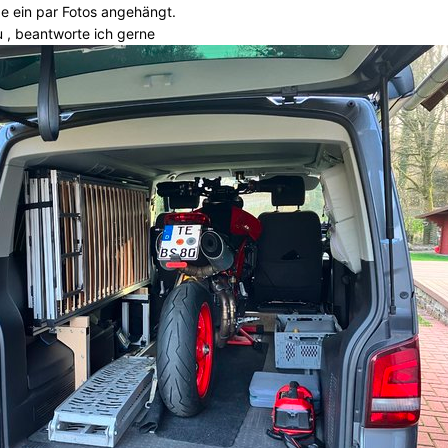
be ein par Fotos angehängt.
r zu , beantworte ich gerne