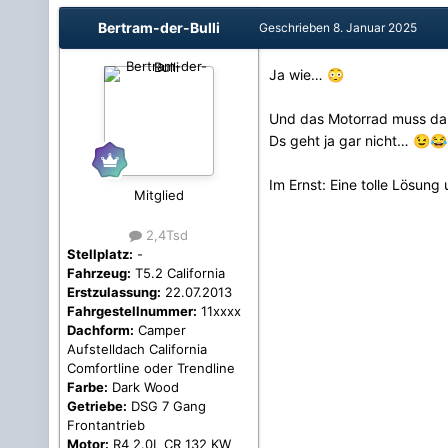
Bertram-der-Bulli
Geschrieben
8. Januar 2025
Ja wie…
😳
Und das Motorrad muss da
Ds geht ja gar nicht…
😉
😂
Im Ernst: Eine tolle Lösung
Mitglied
2,4Tsd
Stellplatz:
-
Fahrzeug:
T5.2 California
Erstzulassung:
22.07.2013
Fahrgestellnummer:
11xxxx
Dachform:
Camper
Aufstelldach California
Comfortline oder Trendline
Farbe:
Dark Wood
Getriebe:
DSG 7 Gang
Frontantrieb
Motor:
R4 2.0L CR 132 KW