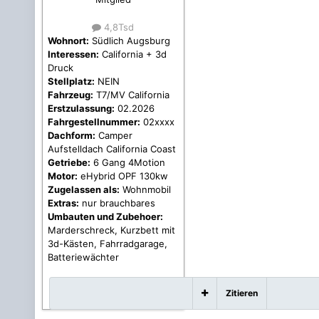
4,8Tsd
Wohnort:
Südlich Augsburg
Interessen:
California + 3d
Druck
Stellplatz:
NEIN
Fahrzeug:
T7/MV California
Erstzulassung:
02.2026
Fahrgestellnummer:
02xxxx
Dachform:
Camper
Aufstelldach California Coast
Getriebe:
6 Gang 4Motion
Motor:
eHybrid OPF 130kw
Zugelassen als:
Wohnmobil
Extras:
nur brauchbares
Umbauten und Zubehoer:
Marderschreck, Kurzbett mit
3d-Kästen, Fahrradgarage,
Batteriewächter
Zitieren