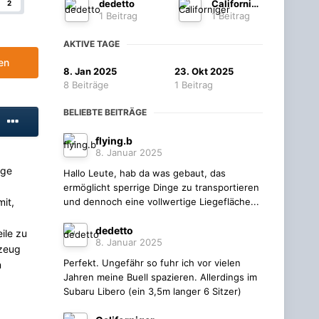
dedetto
Californiger
2
1 Beitrag
1 Beitrag
AKTIVE TAGE
en
8. Jan 2025
23. Okt 2025
8 Beiträge
1 Beitrag
BELIEBTE BEITRÄGE
flying.b
8. Januar 2025
ige
Hallo Leute, hab da was gebaut, das
ermöglicht sperrige Dinge zu transportieren
it,
und dennoch eine vollwertige Liegefläche...
dedetto
ile zu
8. Januar 2025
rzeug
Perfekt. Ungefähr so fuhr ich vor vielen
n
Jahren meine Buell spazieren. Allerdings im
Subaru Libero (ein 3,5m langer 6 Sitzer)