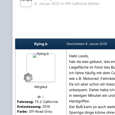
8. Januar 2025
in
VW California Betten
flying.b
Geschrieben
8. Januar 2025
Hallo Leute,
hab da was gebaut, das erm
Liegefläche im Fond des B
Ich fahre häufig mit dem C
wie z.B. Motorrad ,Fahrräd
Da ich aber schon ein bissc
Mitglied
unbequem. Daher habe ich e
in wenigen Minuten ein un
3
Handgriffen.
Fahrzeug:
T5.2 California
Der Bulli kann so auch wei
Erstzulassung:
2016
Farbe:
Off-Road Grey
Sperrige dinge könne ohne