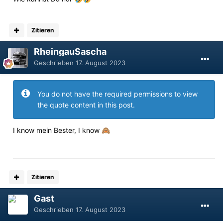
Zitieren
RheingauSascha
Geschrieben
17. August 2023
You do not have the required permissions to view
the quote content in this post.
I know mein Bester, I know
🙈
Zitieren
Gast
Geschrieben
17. August 2023