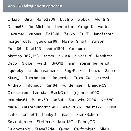
Von 163 Mitgliedern gesehen
Urlaub
Giru
Rene2209
bustrip
webox
Monti_S
Deltas66
DonMichele
Landreiter
GregorK
wattos
Hexemer
curves
Bo1848
Zeljko
DuKD
langfahrer
morgenroete
gueldner69
Heiner_Smart
Bullson
Fuch66
Knut123
andre1601
Gennaro
placebo1982_123
samm
slk-A4
silversurf
Manifredi
Deco
Globe
weidi
SPO18
jam1
roman.behrendt
squeeky
randomusername
Rhg-Purzel
Louzo
Samp
Klaus_1
Thorbonator
Robmobil
Trodat74
schlossi
Antheo
infonaut
Kai184
vonderinsel
braegel69
Ciderseven
Laercio
BlackCarlo
jojohnson000
matthias61
Bobby59
3dBull
Suedwind2004
NH680
malle
Karsten4motion680
Waldi2026
delims79
Klusa
ich10
tompe01
frankyD
fjkoch
FrankScherer
Soylentgreen
Steffmuc
Max.MO
RonnyGC
Deichkoenig
Steve72de
Q-mo
Californiger
Silviu