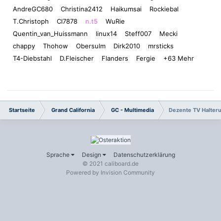
AndreGC680
Christina2412
Haikumsai
Rockiebal
T.Christoph
Cl7878
n.t5
WuRie
Quentin_van_Huissmann
linux14
Steff007
Mecki
chappy
Thohow
Obersulm
Dirk2010
mrsticks
T4-Diebstahl
D.Fleischer
Flanders
Fergie
+63 Mehr
Startseite
Grand California
GC - Multimedia
Dezente TV Halteru
Sprache
Design
Datenschutzerklärung
© 2021 caliboard.de
Powered by Invision Community