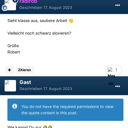
radlrob
Geschrieben
17. August 2023
Sieht klasse aus, saubere Arbeit
👏
Vielleicht noch schwarz eloxieren?
Grüße
Robert
Zitieren
1
Gast
Geschrieben
17. August 2023
You do not have the required permissions to view
the quote content in this post.
Wie kannst Du nur
🤣
🤣