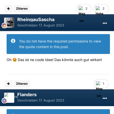
Zitieren
2
2
RheingauSascha
Geschrieben
17. August 2023
You do not have the required permissions to view
the quote content in this post.
Oh
Das ist ne coole Idee! Das könnte auch gut wirken!
🤩
Zitieren
1
Flanders
Geschrieben
17. August 2023