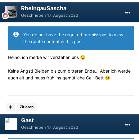
RheingauSascha
Geschrieben
17. August 2023
You do not have the required permissions to view
the quote content in this post.
Heino, ich merke wir verstehen uns
😉
Keine Angst! Bleiben bis zum bitteren Ende... Aber ich werde
auch alt und muss früh ins gemütliche Cali-Bett
😉
Zitieren
Gast
Geschrieben
17. August 2023