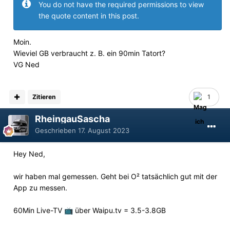
You do not have the required permissions to view
the quote content in this post.
Moin.
Wieviel GB verbraucht z. B. ein 90min Tatort?
VG Ned
Zitieren
1
RheingauSascha
Geschrieben
17. August 2023
Hey Ned,
wir haben mal gemessen. Geht bei O² tatsächlich gut mit der
App zu messen.
60Min Live-TV
über Waipu.tv = 3.5-3.8GB
📺