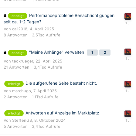
Performanceprobleme Benachrichtigungen
erledigt
seit ca. 1-2 Tagen?
Von cali2018,
4. April 2025
8
Antworten
3,5Tsd
Aufrufe
"Meine Anhänge" verwalten
1
2
erledigt
Von
tedkrueger
,
22. April 2025
21
Antworten
3,4Tsd
Aufrufe
Die aufgerufene Seite besteht nicht.
erledigt
Von
marchugo
,
7. April 2025
2
Antworten
1,1Tsd
Aufrufe
Antworten auf Anzeige im Marktplatz
erledigt
Von
SteffenGS
,
8. Oktober 2024
5
Antworten
3,4Tsd
Aufrufe