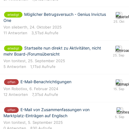
Möglicher Betrugsversuch - Genius Invictus
erledigt
One
Von
slieberth
,
24. Oktober 2025
11
Antworten
3,5Tsd
Aufrufe
Startseite nun direkt zu Aktivitäten, nicht
erledigt
mehr Board-/Forumsübersicht
Von
tonitest
,
25. September 2025
5
Antworten
1,1Tsd
Aufrufe
E-Mail-Benachrichtigungen
offen
Von
Robotixx
,
6. Februar 2024
12
Antworten
7,3Tsd
Aufrufe
E-Mail von Zusammenfassungen von
offen
Marktplatz-Einträgen auf Englisch
Von
tonitest
,
5. September 2025
0
Antworten
830
Aufrufe