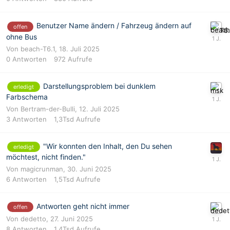
Benutzer Name ändern / Fahrzeug ändern auf
offen
ohne Bus
Von
beach-T6.1
,
18. Juli 2025
0
Antworten
972
Aufrufe
Darstellungsproblem bei dunklem
erledigt
Farbschema
Von
Bertram-der-Bulli
,
12. Juli 2025
3
Antworten
1,3Tsd
Aufrufe
"Wir konnten den Inhalt, den Du sehen
erledigt
möchtest, nicht finden."
Von
magicrunman
,
30. Juni 2025
6
Antworten
1,5Tsd
Aufrufe
Antworten geht nicht immer
offen
Von
dedetto
,
27. Juni 2025
8
Antworten
1,4Tsd
Aufrufe