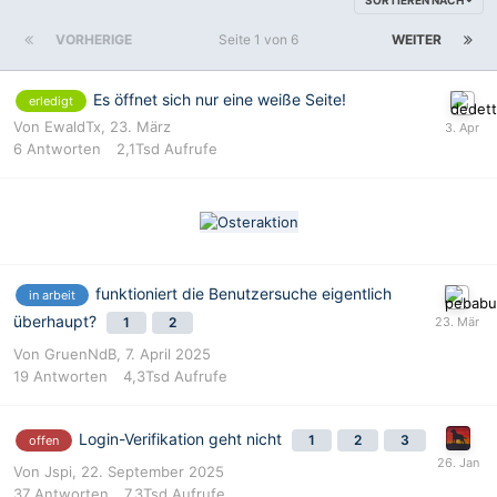
VORHERIGE
Seite 1 von 6
WEITER
Es öffnet sich nur eine weiße Seite!
erledigt
Von
EwaldTx
,
23. März
6
Antworten
2,1Tsd
Aufrufe
funktioniert die Benutzersuche eigentlich
in arbeit
überhaupt?
1
2
Von
GruenNdB
,
7. April 2025
19
Antworten
4,3Tsd
Aufrufe
Login-Verifikation geht nicht
1
2
3
offen
Von
Jspi
,
22. September 2025
37
Antworten
7,3Tsd
Aufrufe