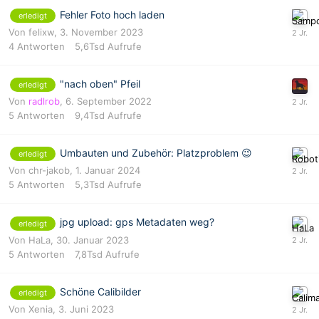
Fehler Foto hoch laden
erledigt
Von
felixw
,
3. November 2023
4
Antworten
5,6Tsd
Aufrufe
"nach oben" Pfeil
erledigt
Von
radlrob
,
6. September 2022
5
Antworten
9,4Tsd
Aufrufe
Umbauten und Zubehör: Platzproblem 😉
erledigt
Von
chr-jakob
,
1. Januar 2024
5
Antworten
5,3Tsd
Aufrufe
jpg upload: gps Metadaten weg?
erledigt
Von
HaLa
,
30. Januar 2023
5
Antworten
7,8Tsd
Aufrufe
Schöne Calibilder
erledigt
Von
Xenia
,
3. Juni 2023