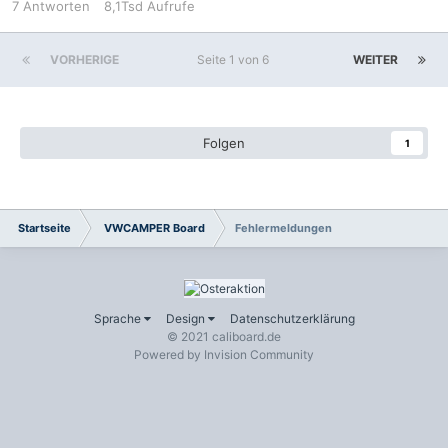
7
Antworten
8,1Tsd
Aufrufe
VORHERIGE
Seite 1 von 6
WEITER
Folgen
1
Startseite
VWCAMPER Board
Fehlermeldungen
Sprache
Design
Datenschutzerklärung
© 2021 caliboard.de
Powered by Invision Community