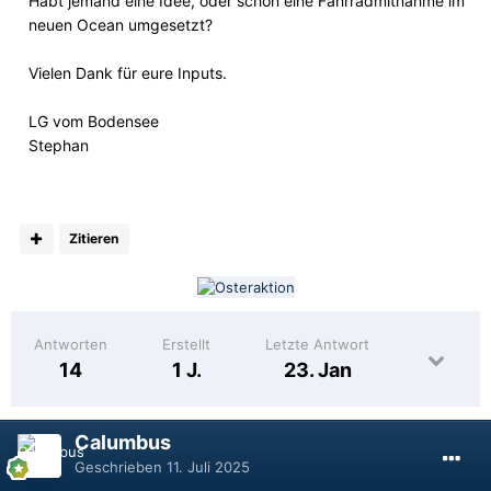
Habt jemand eine Idee, oder schon eine Fahrradmitnahme im
neuen Ocean umgesetzt?
Vielen Dank für eure Inputs.
LG vom Bodensee
Stephan
Zitieren
Antworten
Erstellt
Letzte Antwort
14
1 J.
23. Jan
Calumbus
Geschrieben
11. Juli 2025