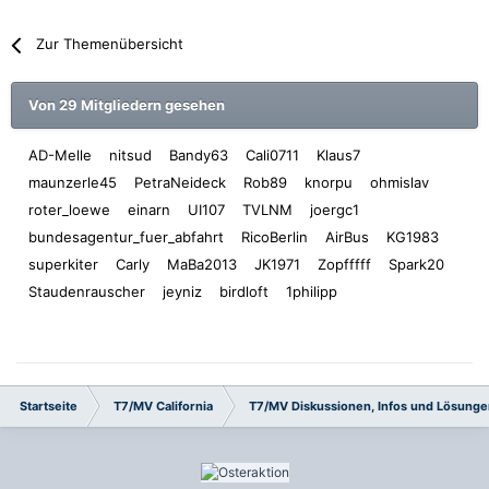
Zur Themenübersicht
Von 29 Mitgliedern gesehen
AD-Melle
nitsud
Bandy63
Cali0711
Klaus7
maunzerle45
PetraNeideck
Rob89
knorpu
ohmislav
roter_loewe
einarn
UI107
TVLNM
joergc1
bundesagentur_fuer_abfahrt
RicoBerlin
AirBus
KG1983
superkiter
Carly
MaBa2013
JK1971
Zopfffff
Spark20
Staudenrauscher
jeyniz
birdloft
1philipp
Startseite
T7/MV California
T7/MV Diskussionen, Infos und Lösung