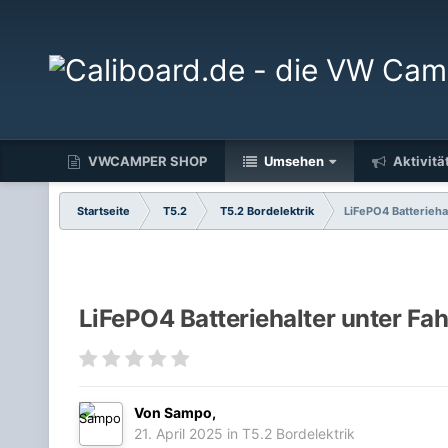
VWCAMPER SHOP
Umsehen
Aktivitä
Startseite
T5.2
T5.2 Bordelektrik
LiFePO4 Batterieha
LiFePO4 Batteriehalter unter Fa
Von
Sampo
,
21. April 2025
in
T5.2 Bordelektrik