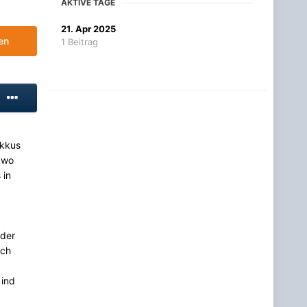
AKTIVE TAGE
21. Apr 2025
en
1 Beitrag
Akkus
 wo
 in
oder
ech
 ind