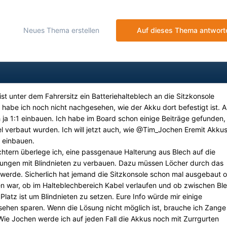
Neues Thema erstellen
Auf dieses Thema antwort
st unter dem Fahrersitz ein Batteriehalteblech an die Sitzkonsole
habe ich noch nicht nachgesehen, wie der Akku dort befestigt ist. 
 ja 1:1 einbauen. Ich habe im Board schon einige Beiträge gefunden,
 verbaut wurden. Ich will jetzt auch, wie
@Tim_Jochen
Eremit Akkus
 einbauen.
htern überlege ich, eine passgenaue Halterung aus Blech auf die
rungen mit Blindnieten zu verbauen. Dazu müssen Löcher durch das
 werde. Sicherlich hat jemand die Sitzkonsole schon mal ausgebaut 
en war, ob im Halteblechbereich Kabel verlaufen und ob zwischen Bl
atz ist um Blindnieten zu setzen. Eure Info würde mir einige
hen sparen. Wenn die Lösung nicht möglich ist, brauche ich Zange
Wie Jochen werde ich auf jeden Fall die Akkus noch mit Zurrgurten