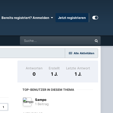
Bereits registriert? Anmelden
Jetzt registrieren
Alle Aktivitäten
Antworten
Erstellt
Letzte Antwort
0
1 J.
1 J.
TOP-BENUTZER IN DIESEM THEMA
Sampo
1 Beitrag
1