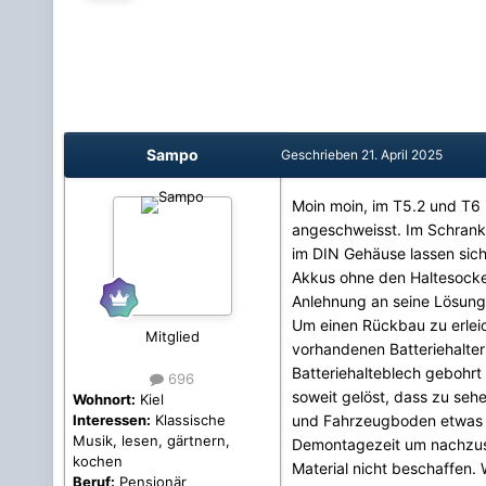
Sampo
Geschrieben
21. April 2025
Moin moin, im T5.2 und T6 i
angeschweisst. Im Schrank 
im DIN Gehäuse lassen sich
Akkus ohne den Haltesockel
Anlehnung an seine Lösung
Um einen Rückbau zu erleic
Mitglied
vorhandenen Batteriehalte
Batteriehalteblech gebohrt
696
soweit gelöst, dass zu seh
Wohnort:
Kiel
und Fahrzeugboden etwas Pl
Interessen:
Klassische
Musik, lesen, gärtnern,
Demontagezeit um nachzuse
kochen
Material nicht beschaffen. 
Beruf:
Pensionär