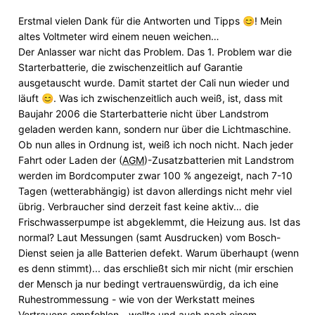
Erstmal vielen Dank für die Antworten und Tipps
! Mein
😊
altes Voltmeter wird einem neuen weichen…
Der Anlasser war nicht das Problem. Das 1. Problem war die
Starterbatterie, die zwischenzeitlich auf Garantie
ausgetauscht wurde. Damit startet der Cali nun wieder und
läuft
. Was ich zwischenzeitlich auch weiß, ist, dass mit
😊
Baujahr 2006 die Starterbatterie nicht über Landstrom
geladen werden kann, sondern nur über die Lichtmaschine.
Ob nun alles in Ordnung ist, weiß ich noch nicht. Nach jeder
Fahrt oder Laden der (
AGM
)-Zusatzbatterien mit Landstrom
werden im Bordcomputer zwar 100 % angezeigt, nach 7-10
Tagen (wetterabhängig) ist davon allerdings nicht mehr viel
übrig. Verbraucher sind derzeit fast keine aktiv… die
Frischwasserpumpe ist abgeklemmt, die Heizung aus. Ist das
normal? Laut Messungen (samt Ausdrucken) vom Bosch-
Dienst seien ja alle Batterien defekt. Warum überhaupt (wenn
es denn stimmt)... das erschließt sich mir nicht (mir erschien
der Mensch ja nur bedingt vertrauenswürdig, da ich eine
Ruhestrommessung - wie von der Werkstatt meines
Vertrauens empfohlen - wollte und auch nach einem