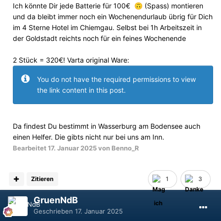
Ich könnte Dir jede Batterie für 100€
(Spass) montieren
🙃
und da bleibt immer noch ein Wochenendurlaub übrig für Dich
im 4 Sterne Hotel im Chiemgau. Selbst bei 1h Arbeitszeit in
der Goldstadt reichts noch für ein feines Wochenende
2 Stück = 320€! Varta original Ware:
You do not have the required permissions to view
the link content in this post.
Da findest Du bestimmt in Wasserburg am Bodensee auch
einen Helfer. Die gibts nicht nur bei uns am Inn.
Bearbeitet
17. Januar 2025
von Benno_R
Zitieren
1
3
GruenNdB
Geschrieben
17. Januar 2025