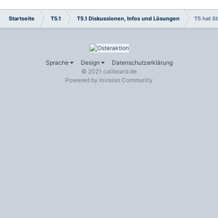
Startseite
T5.1
T5.1 Diskussionen, Infos und Lösungen
T5 hat S
Sprache
Design
Datenschutzerklärung
© 2021 caliboard.de
Powered by Invision Community