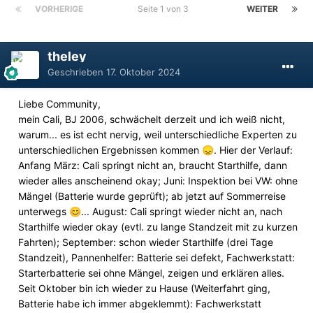
VORHERIGE
Seite 1 von 3
WEITER
theley
Geschrieben
17. Oktober 2024
Liebe Community,
mein Cali, BJ 2006, schwächelt derzeit und ich weiß nicht,
warum... es ist echt nervig, weil unterschiedliche Experten zu
unterschiedlichen Ergebnissen kommen
. H
ier der Verlauf:
😞
Anfang März: Cali springt nicht an, braucht Starthilfe, dann
wieder alles anscheinend okay; Juni: Inspektion bei VW: ohne
Mängel (Batterie wurde geprüft); ab jetzt auf Sommerreise
unterwegs
... August: Cali springt wieder nicht an, nach
😊
Starthilfe wieder okay (evtl. zu lange Standzeit mit zu kurzen
Fahrten); September: schon wieder Starthilfe (drei Tage
Standzeit), Pannenhelfer: Batterie sei defekt, Fachwerkstatt:
Starterbatterie sei ohne Mängel, zeigen und erklären alles.
Seit Oktober bin ich wieder zu Hause (Weiterfahrt ging,
Batterie habe ich immer abgeklemmt): Fachwerkstatt