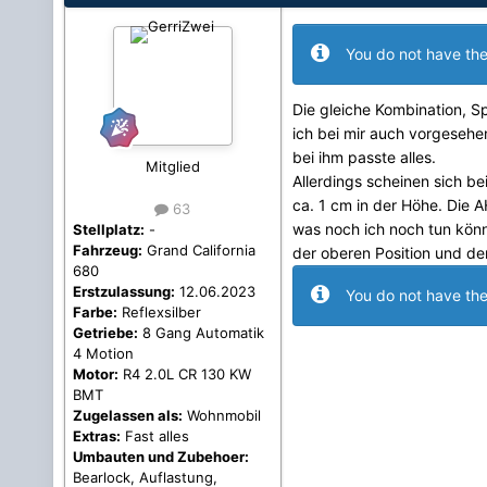
You do not have the
Die gleiche Kombination, Sp
ich bei mir auch vorgesehen
bei ihm passte alles.
Mitglied
Allerdings scheinen sich b
ca. 1 cm in der Höhe. Die A
63
was noch ich noch tun könn
Stellplatz:
-
Fahrzeug:
Grand California
der oberen Position und de
680
Erstzulassung:
12.06.2023
You do not have the
Farbe:
Reflexsilber
Getriebe:
8 Gang Automatik
4 Motion
Motor:
R4 2.0L CR 130 KW
BMT
Zugelassen als:
Wohnmobil
Extras:
Fast alles
Umbauten und Zubehoer:
Bearlock, Auflastung,