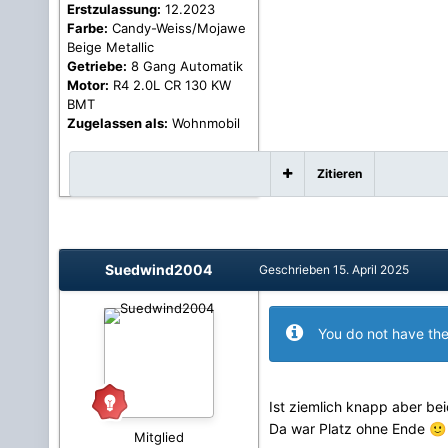
Erstzulassung:
12.2023
Farbe:
Candy-Weiss/Mojawe
Beige Metallic
Getriebe:
8 Gang Automatik
Motor:
R4 2.0L CR 130 KW
BMT
Zugelassen als:
Wohnmobil
Zitieren
Suedwind2004
Geschrieben
15. April 2025
You do not have the
Ist ziemlich knapp aber be
Da war Platz ohne Ende
🙂
Mitglied