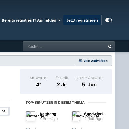
Bereits registriert? Anmelden
Jetzt registrieren
Alle Aktivitäten
Antworten
Erstellt
Letzte Antwort
41
2 Jr.
5. Jun
TOP-BENUTZER IN DIESEM THEMA
14
Aachengerd
Suedwind2004
4 Beiträge
4 Beiträge