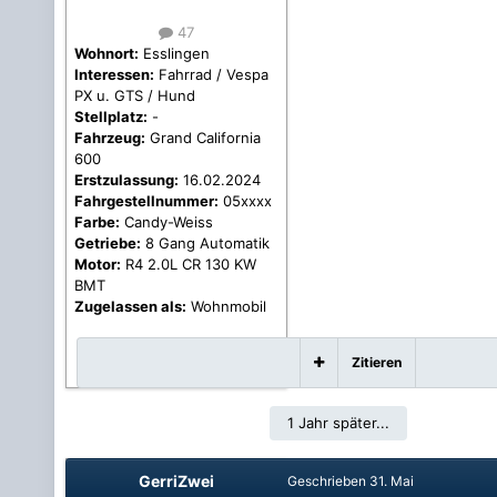
47
Wohnort:
Esslingen
Interessen:
Fahrrad / Vespa
PX u. GTS / Hund
Stellplatz:
-
Fahrzeug:
Grand California
600
Erstzulassung:
16.02.2024
Fahrgestellnummer:
05xxxx
Farbe:
Candy-Weiss
Getriebe:
8 Gang Automatik
Motor:
R4 2.0L CR 130 KW
BMT
Zugelassen als:
Wohnmobil
Zitieren
1 Jahr später...
GerriZwei
Geschrieben
31. Mai