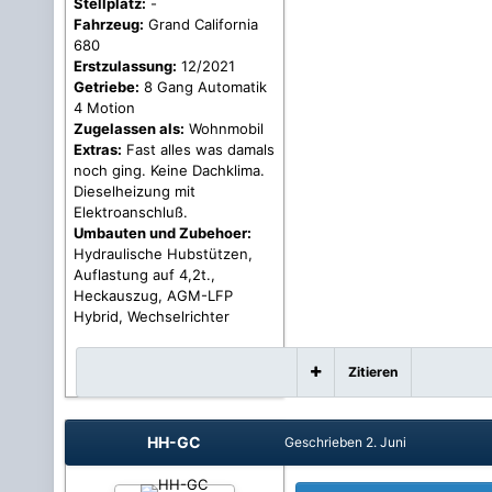
Stellplatz:
-
Fahrzeug:
Grand California
680
Erstzulassung:
12/2021
Getriebe:
8 Gang Automatik
4 Motion
Zugelassen als:
Wohnmobil
Extras:
Fast alles was damals
noch ging. Keine Dachklima.
Dieselheizung mit
Elektroanschluß.
Umbauten und Zubehoer:
Hydraulische Hubstützen,
Auflastung auf 4,2t.,
Heckauszug, AGM-LFP
Hybrid, Wechselrichter
Zitieren
HH-GC
Geschrieben
2. Juni