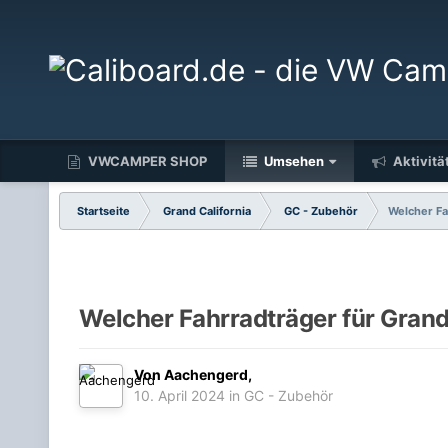
VWCAMPER SHOP
Umsehen
Aktivitä
Startseite
Grand California
GC - Zubehör
Welcher Fa
Welcher Fahrradträger für Grand
Von
Aachengerd
,
10. April 2024
in
GC - Zubehör