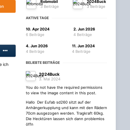
Robmobil
2024Buck
en
3 Beiträge
3 Beiträge
AKTIVE TAGE
10. Apr 2024
2. Jun 2026
6 Beiträge
4 Beiträge
4. Jun 2026
11. Jun 2024
4 Beiträge
4 Beiträge
BELIEBTE BEITRÄGE
e ich
2024Buck
3. Mai 2024
You do not have the required permissions
to view the image content in this post.
Hallo Der Eufab sd260 sitzt auf der
Anhängerkupplung und kann mit den Rädern
70cm ausgezogen werden. Tragkraft 60kg.
Die Hecktüren lassen sich dann problemlos
öffn