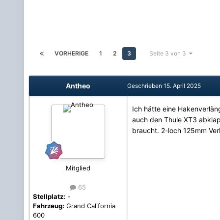
VORHERIGE
1
2
3
Seite 3 von 3
Antheo
Geschrieben
15. April 2025
Ich hätte eine Hakenverlän
auch den Thule XT3 abklapp
braucht. 2-loch 125mm Ver
Mitglied
65
Stellplatz:
-
Fahrzeug:
Grand California
600