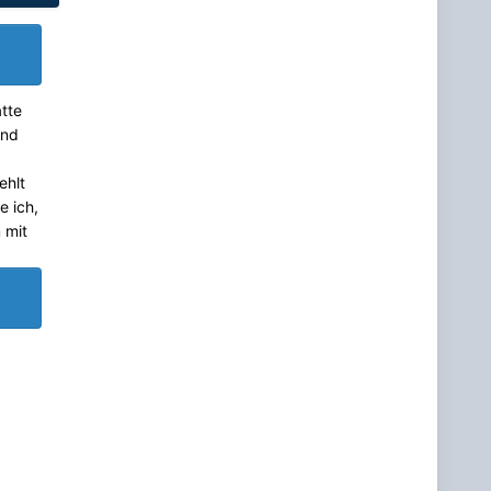
tte
und
ehlt
e ich,
 mit