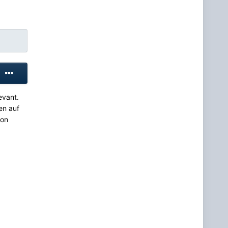
evant.
en auf
von