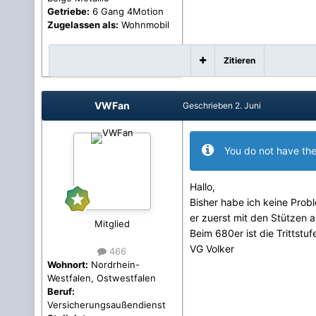
Getriebe:
6 Gang 4Motion
Zugelassen als:
Wohnmobil
Zitieren
VWFan
Geschrieben
2. Juni
You do not have the
Hallo,
Bisher habe ich keine Pro
er zuerst mit den Stützen
Mitglied
Beim 680er ist die Trittstu
VG Volker
466
Wohnort:
Nordrhein-
Westfalen, Ostwestfalen
Beruf:
Versicherungsaußendienst