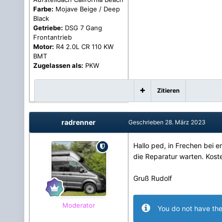
Farbe:
Mojave Beige / Deep
Black
Getriebe:
DSG 7 Gang
Frontantrieb
Motor:
R4 2.0L CR 110 KW
BMT
Zugelassen als:
PKW
Zitieren
radrenner
Geschrieben
28. März 2023
Hallo ped, in Frechen bei 
die Reparatur warten. Koste
Gruß Rudolf
Moderator
You do not have the 