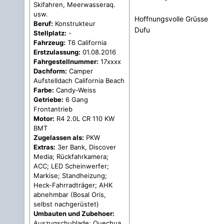
Skifahren, Meerwasseraq.
usw.
Hoffnungsvolle Grüsse
Beruf:
Konstrukteur
Dufu
Stellplatz:
-
Fahrzeug:
T6 California
Erstzulassung:
01.08.2016
Fahrgestellnummer:
17xxxx
Dachform:
Camper
Aufstelldach California Beach
Farbe:
Candy-Weiss
Getriebe:
6 Gang
Frontantrieb
Motor:
R4 2.0L CR 110 KW
BMT
Zugelassen als:
PKW
Extras:
3er Bank, Discover
Media; Rückfahrkamera;
ACC; LED Scheinwerfer;
Markise; Standheizung;
Heck-Fahrradträger; AHK
abnehmbar (Bosal Oris,
selbst nachgerüstet)
Umbauten und Zubehoer:
Auszugschublade; Quechua