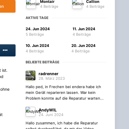
Montair
Callion
en
4 Beiträge
4 Beiträge
AKTIVE TAGE
24. Jun 2024
11. Jun 2024
5 Beiträge
4 Beiträge
10. Jun 2024
20. Jun 2024
4 Beiträge
4 Beiträge
BELIEBTE BEITRÄGE
ist.
radrenner
nd
28. März 2023
Hallo ped, in Frechen bei endera habe ich
 ohne
mein Gerät reparieren lassen. War kein
Problem konnte auf die Reparatur warten...
AndyWIL
ät
24. Juni 2024
Hallo zusammen, ich habe die Reparatur
selbst durchgeführt, da mir das Video