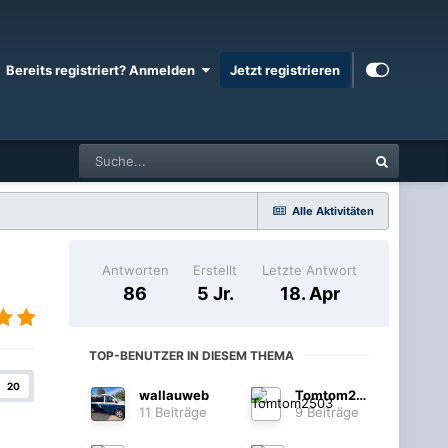
Bereits registriert? Anmelden
Jetzt registrieren
Alle Aktivitäten
Antworten
Erstellt
Letzte Antwort
86
5 Jr.
18. Apr
TOP-BENUTZER IN DIESEM THEMA
20
wallauweb
Tomtom2503
11 Beiträge
9 Beiträge