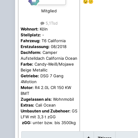
😉
😕
Mitglied
5,1Tsd
Wohnort:
Köln
Stellplatz:
-
Fahrzeug:
T6 California
Erstzulassung:
08/2018
Dachform:
Camper
Aufstelldach California Ocean
Farbe:
Candy-Weiß/Mojawe
Beige Metallic
Getriebe:
DSG 7 Gang
4Motion
Motor:
R4 2.0L CR 150 KW
BMT
Zugelassen als:
Wohnmobil
Extras:
Cali Ocean
Umbauten und Zubehoer:
GS
LFW mit 3,3 t zGG
zGG:
unter bzw. bis 3500kg