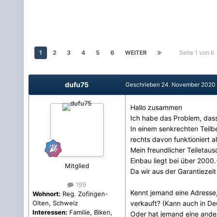
1
2
3
4
5
6
WEITER
Seite 1 von 6
dufu75
Geschrieben
24. November 2020
Hallo zusammen
Ich habe das Problem, dass
In einem senkrechten Teilb
rechts davon funktioniert al
Mein freundlicher Teiletau
Einbau liegt bei über 2000
Mitglied
Da wir aus der Garantiezeit
199
Kennt jemand eine Adresse,
Wohnort:
Reg. Zofingen-
verkauft? (Kann auch in De
Olten, Schweiz
Interessen:
Familie, Biken,
Oder hat jemand eine ande