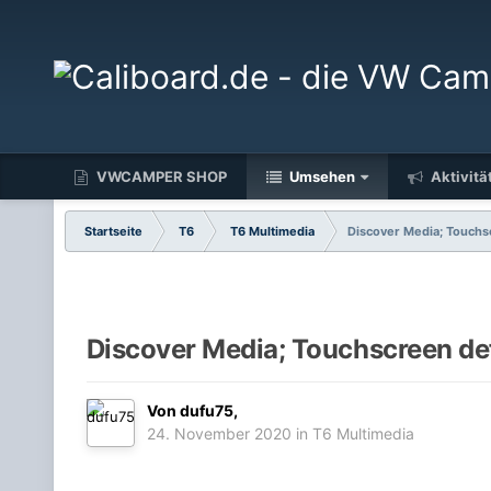
VWCAMPER SHOP
Umsehen
Aktivitä
Startseite
T6
T6 Multimedia
Discover Media; Touchs
Discover Media; Touchscreen de
Von
dufu75
,
24. November 2020
in
T6 Multimedia