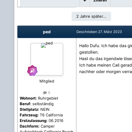
Zitieren
2 Jahre später...
ped
Geschrieben
27. März 2023
Hallo Dufu. Ich habe das g
gestoßen.
Hast du das irgendwie löse
Ich habe meinen Cali gerade
nachher oder morgen verra
Mitglied
6
Wohnort:
Ruhrgebiet
Beruf:
selbständig
Stellplatz:
NEIN
Fahrzeug:
T6 California
Erstzulassung:
06.2016
Dachform:
Camper
Aufstelldach California Beach