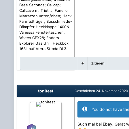
Base Seconds; Calicap;
Calicave m. Triutils; Fanello
Matratzen unten/oben; Heck
Fahrradträger; Busschmiede-
Dämpfer Heckklappe 1400N;
Vanessa Fenstertaschen;
Waeco CFX28; Enders
Explorer Gas Grill. Heckbox
163L auf Atera Strada DL3.
Zitieren
tonitest
Geschrieben
24. November 2020
You do not have the
Such mal bei Ebay, Gerät w