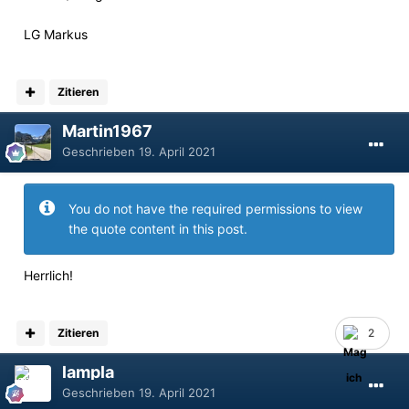
LG Markus
Zitieren
Martin1967
Geschrieben
19. April 2021
You do not have the required permissions to view
the quote content in this post.
Herrlich!
Zitieren
2
lampla
Geschrieben
19. April 2021