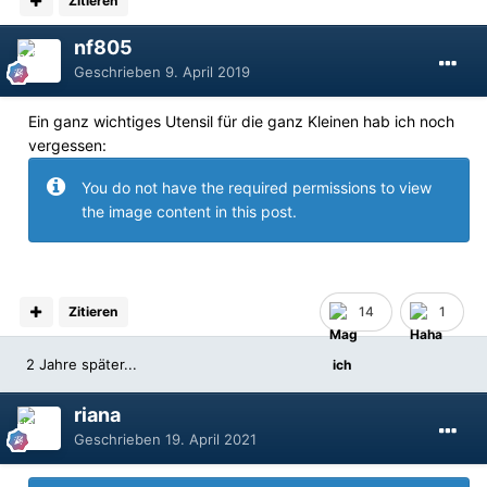
Zitieren
nf805
Geschrieben
9. April 2019
Ein ganz wichtiges Utensil für die ganz Kleinen hab ich noch
vergessen:
You do not have the required permissions to view
the image content in this post.
Zitieren
14
1
2 Jahre später...
riana
Geschrieben
19. April 2021