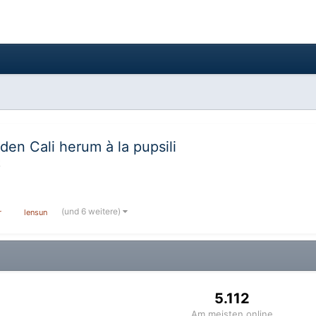
den Cali herum à la pupsili
k
(und 6 weitere)
r
lensun
5.112
Am meisten online