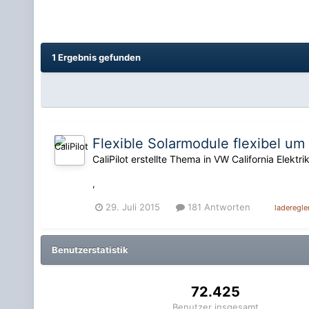
1 Ergebnis gefunden
Flexible Solarmodule flexibel um 
CaliPilot
erstellte Thema in
VW California Elektri
,
29. Juli 2015
181 Antworten
laderegle
Benutzerstatistik
72.425
Benutzer insgesamt