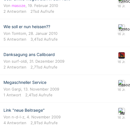
Von
masoze
,
19. Februar 2010
2
Antworten
2Tsd
Aufrufe
Wie soll er nun heissen??
Von
Tomtom
,
28. Januar 2010
5
Antworten
3,4Tsd
Aufrufe
Danksagung ans Caliboard
Von
surf-oldi
,
31. Dezember 2009
2
Antworten
2,7Tsd
Aufrufe
Megaschneller Service
Von
Gargi
,
13. November 2009
1
Antwort
2,4Tsd
Aufrufe
Link "neue Beitraege"
Von n-d-l-z,
4. November 2009
4
Antworten
2,9Tsd
Aufrufe