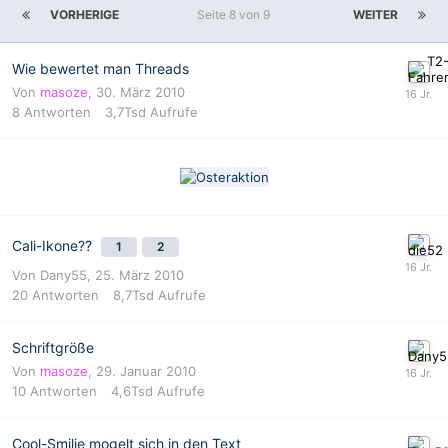
VORHERIGE
Seite 8 von 9
WEITER
Wie bewertet man Threads
Von
masoze
,
30. März 2010
8
Antworten
3,7Tsd
Aufrufe
Cali-Ikone??
1
2
Von
Dany55
,
25. März 2010
20
Antworten
8,7Tsd
Aufrufe
Schriftgröße
Von
masoze
,
29. Januar 2010
10
Antworten
4,6Tsd
Aufrufe
Cool-Smilie mogelt sich in den Text