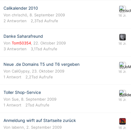
Calikalender 2010
Von
chrischö
,
8. September 2009
2
Antworten
2,3Tsd
Aufrufe
Danke Saharafreund
Von
Tom50354
,
22. Oktober 2009
3
Antworten
3,1Tsd
Aufrufe
Neue .de Domains T5 und T6 vergeben
Von
CaliGypsy
,
23. Oktober 2009
1
Antwort
2,2Tsd
Aufrufe
Toller Shop-Service
Von
Sue
,
8. September 2009
1
Antwort
2Tsd
Aufrufe
Anmeldung wirft auf Startseite zurück
Von
labenn
,
2. September 2009