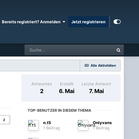
Bereits registriert? Anmelden
Jetzt registrieren
Alle Aktivitäten
Antworten
Erstellt
Letzte Antwort
2
6. Mai
7. Mai
TOP-BENUTZER IN DIESEM THEMA
2
n.t5
Onlyvans
1 Beitrag
1 Beitrag