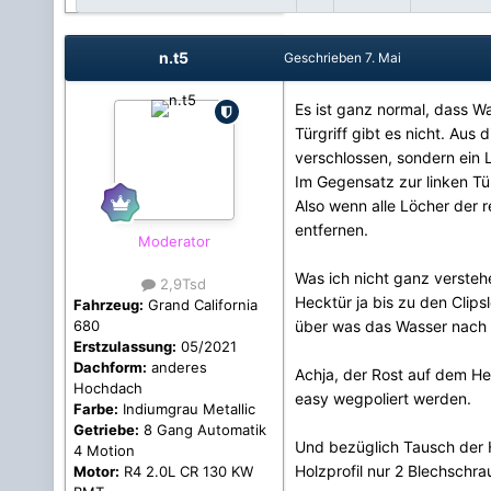
n.t5
Geschrieben
7. Mai
Es ist ganz normal, dass Wa
Türgriff gibt es nicht. Aus 
verschlossen, sondern ein 
Im Gegensatz zur linken Tür
Also wenn alle Löcher der 
entfernen.
Moderator
Was ich nicht ganz verste
2,9Tsd
Hecktür ja bis zu den Clip
Fahrzeug:
Grand California
über was das Wasser nach 
680
Erstzulassung:
05/2021
Dachform:
anderes
Achja, der Rost auf dem He
Hochdach
easy wegpoliert werden.
Farbe:
Indiumgrau Metallic
Getriebe:
8 Gang Automatik
Und bezüglich Tausch der H
4 Motion
Holzprofil nur 2 Blechschra
Motor:
R4 2.0L CR 130 KW