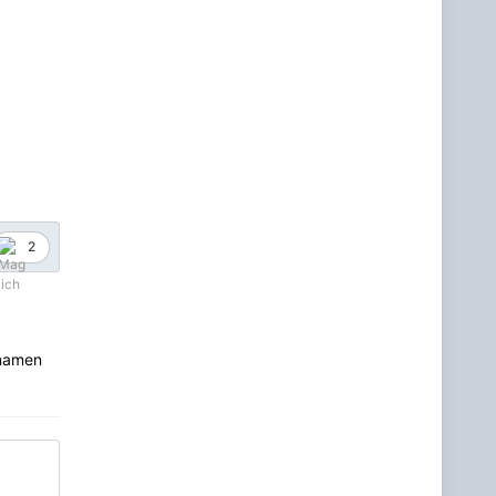
2
rnamen