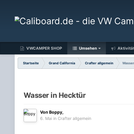
VWCAMPER SHOP
Umsehen
Aktivitä
Startseite
Grand California
Crafter allgemein
Wasser
Wasser in Hecktür
Von
Boppy
,
6. Mai
in
Crafter allgemein