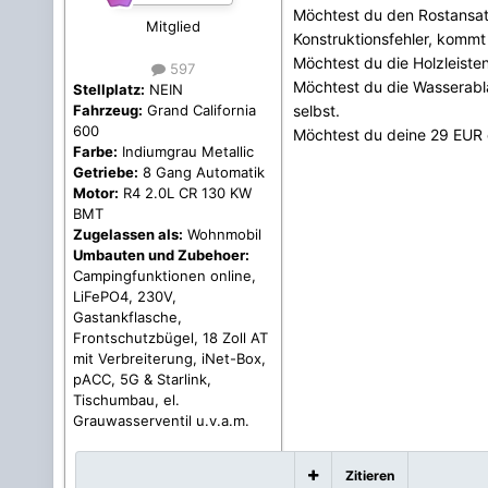
Möchtest du den Rostansatz
Mitglied
Konstruktionsfehler, kommt
Möchtest du die Holzleiste
597
Möchtest du die Wasserablä
Stellplatz:
NEIN
selbst.
Fahrzeug:
Grand California
600
Möchtest du deine 29 EUR 
Farbe:
Indiumgrau Metallic
Getriebe:
8 Gang Automatik
Motor:
R4 2.0L CR 130 KW
BMT
Zugelassen als:
Wohnmobil
Umbauten und Zubehoer:
Campingfunktionen online,
LiFePO4, 230V,
Gastankflasche,
Frontschutzbügel, 18 Zoll AT
mit Verbreiterung, iNet-Box,
pACC, 5G & Starlink,
Tischumbau, el.
Grauwasserventil u.v.a.m.
Zitieren