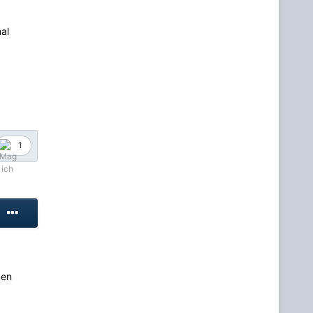
al
1
men