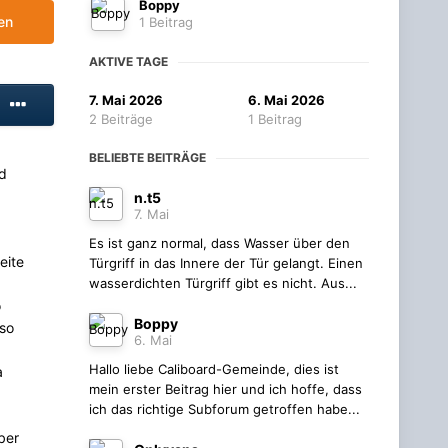
Boppy
en
1 Beitrag
AKTIVE TAGE
7. Mai 2026
6. Mai 2026
2 Beiträge
1 Beitrag
BELIEBTE BEITRÄGE
nd
n.t5
7. Mai
Es ist ganz normal, dass Wasser über den
eite
Türgriff in das Innere der Tür gelangt. Einen
wasserdichten Türgriff gibt es nicht. Aus...
o
Boppy
so
6. Mai
Hallo liebe Caliboard-Gemeinde, dies ist
a
mein erster Beitrag hier und ich hoffe, dass
ich das richtige Subforum getroffen habe...
ber