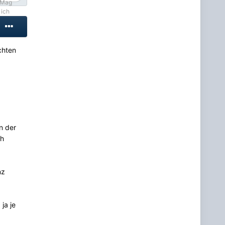
chten
n der
ch
nz
ja je