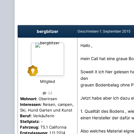
bergbitzer
Geschrieben
1. September 2015
Hallo ,
mein Cali hat eine graue B
Soweit it ich hier gelesen
den
Mitglied
grauen Bodenbelag ohne Pro
34
Jetzt habe aber ich dazu e
Wohnort:
Oberirsen
Interessen:
Reisen, campen,
Ski, Hund Garten und Kunst
1. Qualität des Bodens , wi
Beruf:
Verkäuferin
einen Hersteller der dafü
Stellplatz:
-
Fahrzeug:
T5.1 California
Also welches Material eigne
Erstzulassung:
1.11.2014