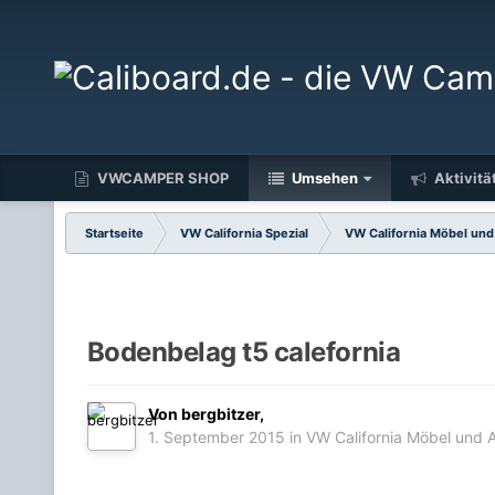
VWCAMPER SHOP
Umsehen
Aktivitä
Startseite
VW California Spezial
VW California Möbel un
Bodenbelag t5 calefornia
Von
bergbitzer
,
1. September 2015
in
VW California Möbel und 