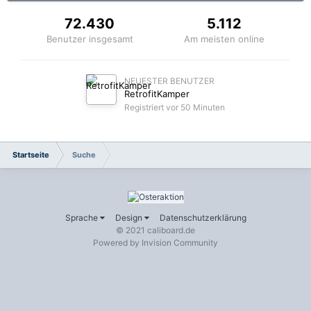
72.430
5.112
Benutzer insgesamt
Am meisten online
NEUESTER BENUTZER
RetrofitKamper
Registriert
vor 50 Minuten
Startseite
Suche
Sprache
Design
Datenschutzerklärung
© 2021 caliboard.de
Powered by Invision Community