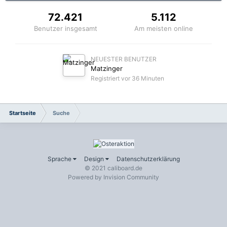
72.421
5.112
Benutzer insgesamt
Am meisten online
NEUESTER BENUTZER
Matzinger
Registriert
vor 36 Minuten
Startseite
Suche
Sprache
Design
Datenschutzerklärung
© 2021 caliboard.de
Powered by Invision Community