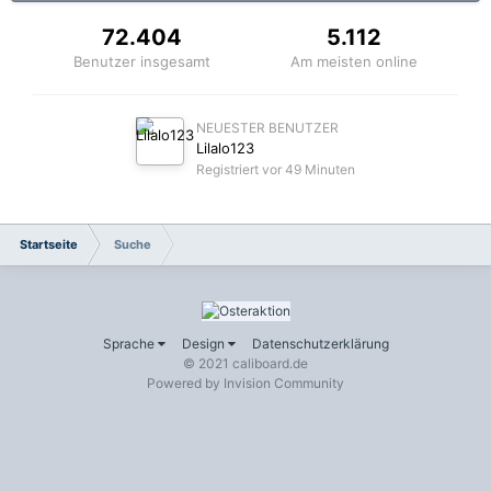
72.404
5.112
Benutzer insgesamt
Am meisten online
NEUESTER BENUTZER
Lilalo123
Registriert
vor 49 Minuten
Startseite
Suche
Sprache
Design
Datenschutzerklärung
© 2021 caliboard.de
Powered by Invision Community